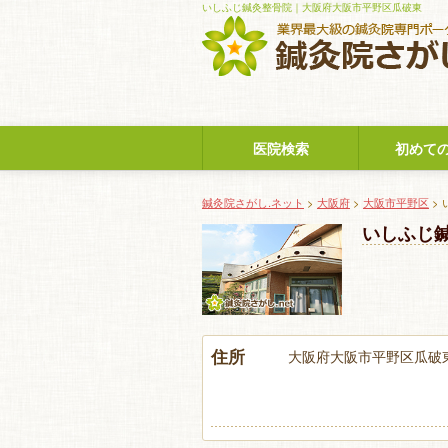
いしふじ鍼灸整骨院｜大阪府大阪市平野区瓜破東
医院検索
初めて
鍼灸院さがし.ネット
>
大阪府
>
大阪市平野区
>
いしふじ
住所
大阪府大阪市平野区瓜破東2