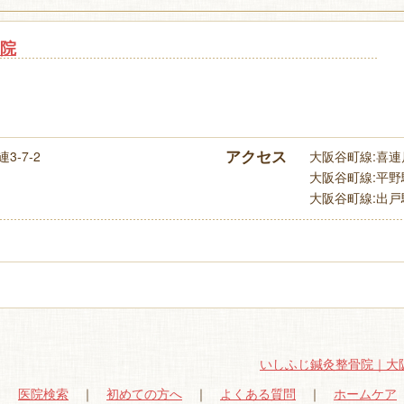
院
アクセス
‐7‐2
大阪谷町線:喜連瓜
大阪谷町線:平野駅
大阪谷町線:出戸駅(
いしふじ鍼灸整骨院｜大
｜
医院検索
｜
初めての方へ
｜
よくある質問
｜
ホームケア