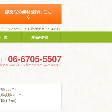
鍼灸院の無料登録はこち
ら
トップページ
お問い合わせ
ログイン
特 集
お悩み解決！
06-6705-5507
L :
灸院さがし.ネット」を見たと言うとスムーズです。
(530m)
瓜破駅(700m)
(1.5km)