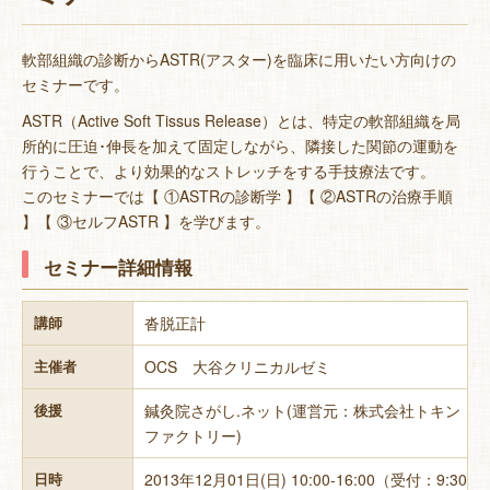
軟部組織の診断からASTR(アスター)を臨床に用いたい方向けの
セミナーです。
ASTR（Active Soft Tissus Release）とは、特定の軟部組織を局
所的に圧迫･伸長を加えて固定しながら、隣接した関節の運動を
行うことで、より効果的なストレッチ
をする手技療法です。
このセミナーでは【 ①ASTRの診断学 】【 ②ASTRの治療手順
】【 ③セルフASTR 】を学びます。
セミナー詳細情報
沓脱正計
講師
OCS 大谷クリニカルゼミ
主催者
鍼灸院さがし.ネット(運営元：株式会社トキン
後援
ファクトリー)
2013年12月01日(日) 10:00-16:00（受付：9:30
日時