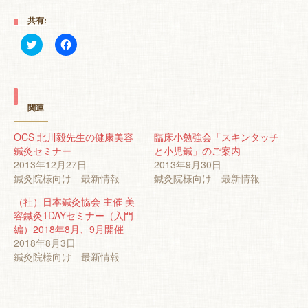
共有:
ク
Facebook
リ
で
ッ
共
ク
有
し
す
て
る
Twitter
に
で
は
関連
共
ク
有
リ
(新
ッ
OCS 北川毅先生の健康美容
臨床小勉強会「スキンタッチ
し
ク
鍼灸セミナー
い
し
と小児鍼」のご案内
ウ
て
2013年12月27日
2013年9月30日
ィ
く
ン
だ
鍼灸院様向け 最新情報
鍼灸院様向け 最新情報
ド
さ
ウ
い
（社）日本鍼灸協会 主催 美
で
(新
開
し
容鍼灸1DAYセミナー（入門
き
い
編）2018年8月、9月開催
ま
ウ
す)
ィ
2018年8月3日
ン
鍼灸院様向け 最新情報
ド
ウ
で
開
き
ま