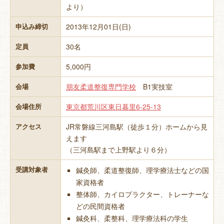
より）
2013年12月01日(日)
申込み締切
30名
定員
5,000円
参加費
朋友柔道整復専門学校
B1実技室
会場
東京都荒川区東日暮里6-25-13
会場住所
JR常磐線三河島駅（徒歩１分）ホームから見
アクセス
えます
（三河島駅まで上野駅より６分）
受講対象者
鍼灸師、柔道整復師、理学療法士などの国
家資格者
整体師、カイロプラクター、トレーナーな
どの民間資格者
鍼灸科、柔整科、理学療法科の学生