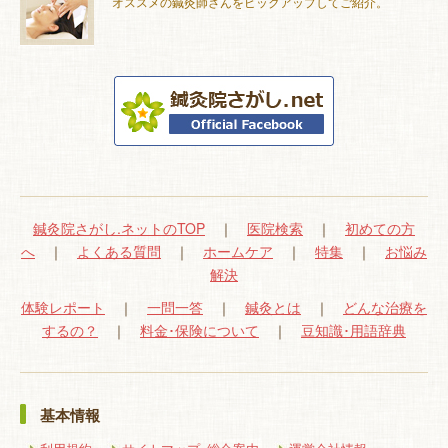
オススメの鍼灸師さんをピックアップしてご紹介。
鍼灸院さがし.ネットのTOP
｜
医院検索
｜
初めての方
へ
｜
よくある質問
｜
ホームケア
｜
特集
｜
お悩み
解決
体験レポート
｜
一問一答
｜
鍼灸とは
｜
どんな治療を
するの？
｜
料金･保険について
｜
豆知識･用語辞典
基本情報