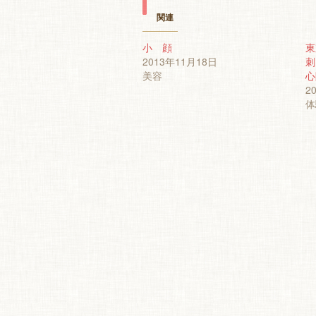
Twitter
に
で
は
関連
共
ク
有
リ
(新
ッ
小 顔
東
し
ク
2013年11月18日
い
し
刺
ウ
て
美容
心
ィ
く
ン
だ
2
ド
さ
体
ウ
い
で
(新
開
し
き
い
ま
ウ
す)
ィ
ン
ド
ウ
で
開
き
ま
す)