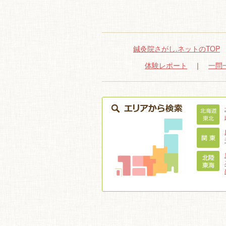
鍼灸院さがし.ネットのTOP
体験レポート
｜
一問