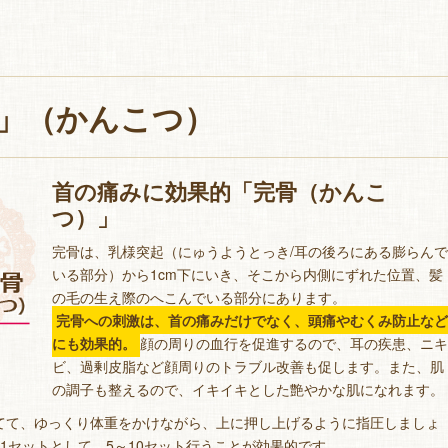
」（かんこつ）
首の痛みに効果的「完骨（かんこ
つ）」
完骨は、乳様突起（にゅうようとっき/耳の後ろにある膨らんで
いる部分）から1cm下にいき、そこから内側にずれた位置、髪
の毛の生え際のへこんでいる部分にあります。
完骨への
刺激は、首の痛みだけでなく、頭痛やむくみ防止など
にも効果的。
顔の周りの血行を促進するので、耳の疾患、ニキ
ビ、過剰皮脂など顔周りのトラブル改善も促します。また、肌
の調子も整えるので、イキイキとした艶やかな肌になれます。
てて、ゆっくり体重をかけながら、上に押し上げるように指圧しましょ
1セットとして、5～10セット行うことが効果的です。