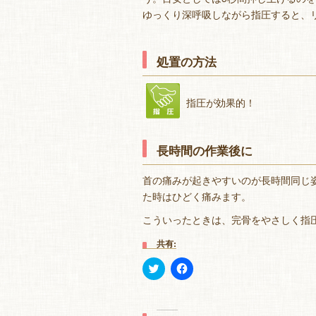
ゆっくり深呼吸しながら指圧すると、
処置の方法
指圧が効果的！
長時間の作業後に
首の痛みが起きやすいのが長時間同じ
た時はひどく痛みます。
こういったときは、完骨をやさしく指
共有:
ク
Facebook
リ
で
ッ
共
ク
有
し
す
て
る