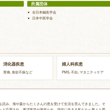
所属団体
全日本鍼灸学会
日本中医学会
消化器疾患
婦人科疾患
胃痛､食欲不振など
PMS､不妊､マタニティケア
を読み、海や森からたくさんの恵を受けて生活を営んできました。そ
へと応用され、東洋医学が形作られ、現代に生きる私たちへ脈々と受