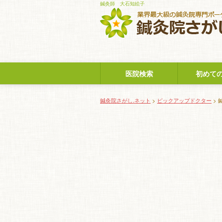
鍼灸師 大石知絵子
医院検索
初めて
鍼灸院さがし.ネット
>
ピックアップドクター
> 