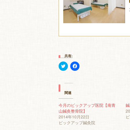
共有:
ク
Facebook
リ
で
ッ
共
ク
有
し
す
て
る
Twitter
に
で
は
関連
共
ク
有
リ
(新
ッ
今月のピックアップ医院【南青
鍼
し
ク
山鍼灸整骨院】
い
し
2
ウ
て
2014年10月22日
ピ
ィ
く
ン
だ
ピックアップ鍼灸院
ド
さ
ウ
い