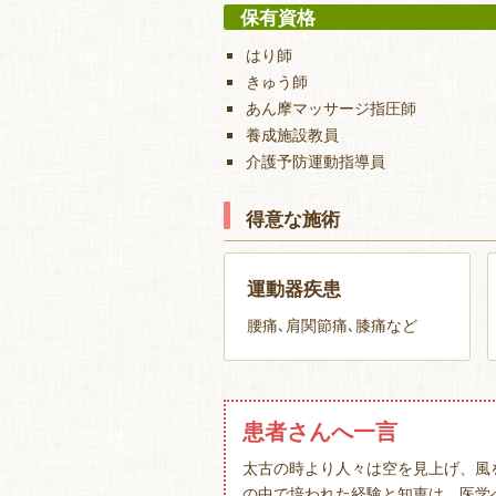
保有資格
はり師
きゅう師
あん摩マッサージ指圧師
養成施設教員
介護予防運動指導員
得意な施術
運動器疾患
腰痛､肩関節痛､膝痛など
患者さんへ一言
太古の時より人々は空を見上げ、風
の中で培われた経験と知恵は、医学