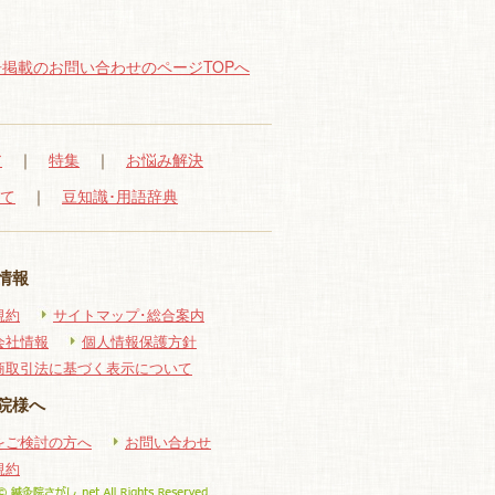
掲載のお問い合わせのページTOPへ
ア
｜
特集
｜
お悩み解決
いて
｜
豆知識･用語辞典
情報
規約
サイトマップ･総合案内
会社情報
個人情報保護方針
商取引法に基づく表示について
院様へ
をご検討の方へ
お問い合わせ
規約