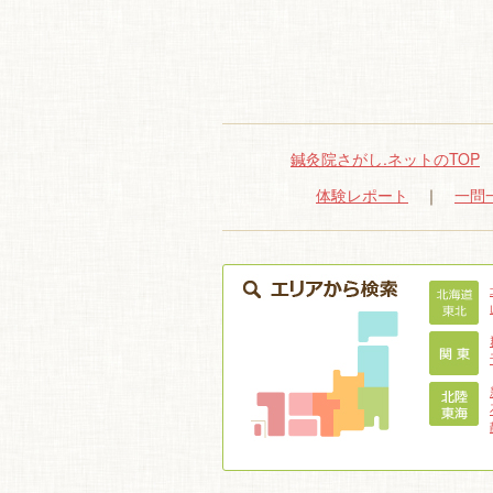
鍼灸院さがし.ネットのTOP
体験レポート
｜
一問