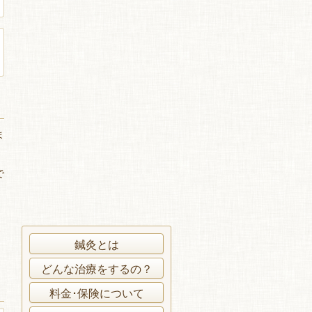
ま
で
ま
鍼灸とは
どんな治療をするの？
料金･保険について