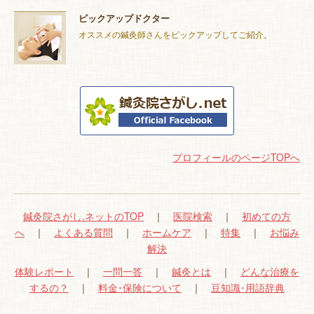
ピックアップドクター
オススメの鍼灸師さんをピックアップしてご紹介。
プロフィールのページTOPへ
鍼灸院さがし.ネットのTOP
｜
医院検索
｜
初めての方
へ
｜
よくある質問
｜
ホームケア
｜
特集
｜
お悩み
解決
体験レポート
｜
一問一答
｜
鍼灸とは
｜
どんな治療を
するの？
｜
料金･保険について
｜
豆知識･用語辞典