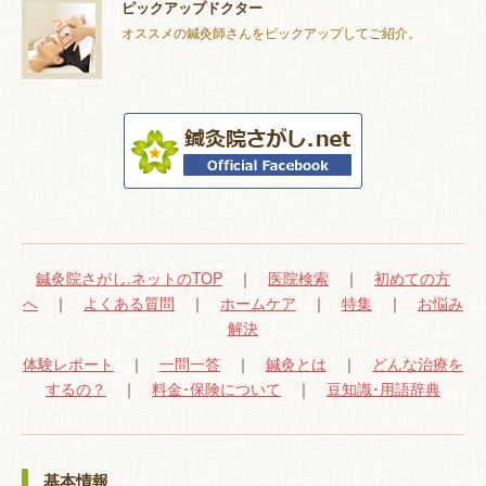
ピックアップドクター
オススメの鍼灸師さんをピックアップしてご紹介。
鍼灸院さがし.ネットのTOP
｜
医院検索
｜
初めての方
へ
｜
よくある質問
｜
ホームケア
｜
特集
｜
お悩み
解決
体験レポート
｜
一問一答
｜
鍼灸とは
｜
どんな治療を
するの？
｜
料金･保険について
｜
豆知識･用語辞典
基本情報