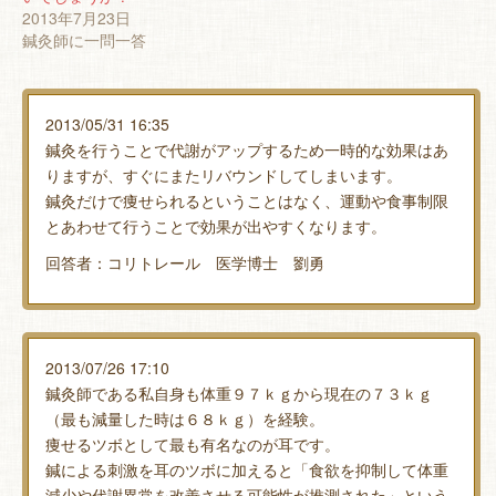
ウ
2013年7月23日
で
鍼灸師に一問一答
開
き
ま
す)
2013/05/31 16:35
鍼灸を行うことで代謝がアップするため一時的な効果はあ
りますが、すぐにまたリバウンドしてしまいます。
鍼灸だけで痩せられるということはなく、運動や食事制限
とあわせて行うことで効果が出やすくなります。
回答者：コリトレール 医学博士 劉勇
2013/07/26 17:10
鍼灸師である私自身も体重９７ｋｇから現在の７３ｋｇ
（最も減量した時は６８ｋｇ）を経験。
痩せるツボとして最も有名なのが耳です。
鍼による刺激を耳のツボに加えると「食欲を抑制して体重
減少や代謝異常を改善させる可能性が推測された」という