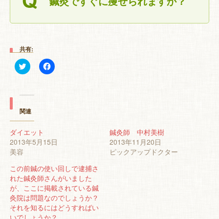
鍼灸ですぐに痩せられますか？
特 集
お悩み解決！
共有:
ク
Facebook
リ
で
ッ
共
ク
有
し
す
て
る
Twitter
に
で
は
関連
共
ク
有
リ
(新
ッ
ダイエット
鍼灸師 中村美樹
し
ク
2013年5月15日
い
し
2013年11月20日
ウ
て
美容
ピックアップドクター
ィ
く
ン
だ
ド
さ
この前鍼の使い回しで逮捕さ
ウ
い
れた鍼灸師さんがいました
で
(新
開
し
が、ここに掲載されている鍼
き
い
灸院は問題なのでしょうか？
ま
ウ
す)
ィ
それを知るにはどうすればい
ン
いでしょうか？
ド