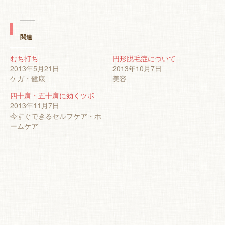
ッ
共
ク
有
し
す
て
る
Twitter
に
で
は
関連
共
ク
有
リ
(新
ッ
むち打ち
円形脱毛症について
し
ク
2013年5月21日
い
し
2013年10月7日
ウ
て
ケガ・健康
美容
ィ
く
ン
だ
ド
さ
四十肩・五十肩に効くツボ
ウ
い
2013年11月7日
で
(新
開
し
今すぐできるセルフケア・ホ
き
い
ームケア
ま
ウ
す)
ィ
ン
ド
ウ
で
開
き
ま
す)