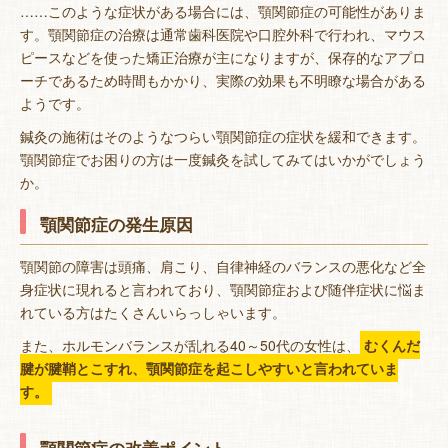
……このような症状がある場合には、顎関節症の可能性がありま
す。顎関節症の治療は通常歯科医院や口腔外科で行われ、マウス
ピースなどを使った矯正治療が主になりますが、
保存的なアプロ
ーチであるため時間もかかり、実際の効果も不明瞭な場合がある
ようです。
鍼灸の施術はそのようなつらい顎関節症の症状を緩和できます。
顎関節症でお困りの方は一度鍼灸を試してみてはいかがでしょう
か。
顎関節症の発生原因
顎関節の障害は頭痛、肩こり、自律神経のバランスの悪化など全
身症状に現れると言われており、顎関節症および随伴症状に悩ま
れている方はたくさんいらっしゃいます。
また、ホルモンバランスが乱れる40～50代の女性は、
むくんだ
腱が腱鞘とこすれ、顎関節症を起こしやすいと言われていま
す。
顎関節症の改善ポイント