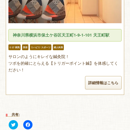
神奈川県横浜市保土ケ谷区天王町1-9-1-101 天王町駅
ケガ･病気
美容
リハビリ･スポーツ
婦人科系
サロンのようにキレイな鍼灸院！
ツボを的確にとらえる【トリガーポイント鍼】を体感してく
ださい！
詳細情報はこちら
共有:
ク
Facebook
リ
で