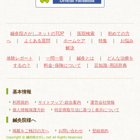
鍼灸院さがし.ネットのTOP
｜
医院検索
｜
初めての方
へ
｜
よくある質問
｜
ホームケア
｜
特集
｜
お悩み
解決
体験レポート
｜
一問一答
｜
鍼灸とは
｜
どんな治療を
するの？
｜
料金･保険について
｜
豆知識･用語辞典
基本情報
利用規約
サイトマップ･総合案内
運営会社情報
個人情報保護方針
特定商取引法に基づく表示について
鍼灸院様へ
掲載をご検討の方へ
お問い合わせ
登録規約