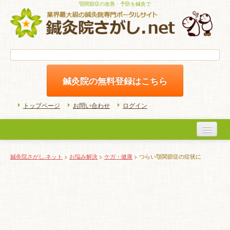
顎関節症の改善・予防を鍼灸で
鍼灸院の無料登録はこちら
トップページ
お問い合わせ
ログイン
医院検索
鍼灸院さがし.ネット
>
お悩み解決
>
ケガ・健康
> つらい顎関節症の症状に
初めての方へ
よくある質問
ホームケア