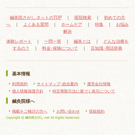
鍼灸院さがし.ネットのTOP
｜
医院検索
｜
初めての方
へ
｜
よくある質問
｜
ホームケア
｜
特集
｜
お悩み
解決
体験レポート
｜
一問一答
｜
鍼灸とは
｜
どんな治療を
するの？
｜
料金･保険について
｜
豆知識･用語辞典
基本情報
利用規約
サイトマップ･総合案内
運営会社情報
個人情報保護方針
特定商取引法に基づく表示について
鍼灸院様へ
掲載をご検討の方へ
お問い合わせ
登録規約