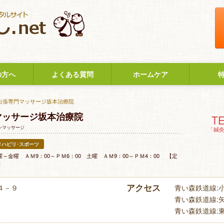
の方へ
よくある質問
ホームケア
 出張専門マッサージ坂本治療院
マッサージ坂本治療院
TE
ンマッサージ
「鍼
リハビリ･スポーツ
曜～金曜 ＡＭ9：00～ＰＭ6：00 土曜 ＡＭ9：00～ＰＭ4：00 【定
日
アクセス
４－９
青い森鉄道線:小柳
青い森鉄道線:矢田
青い森鉄道線:東青