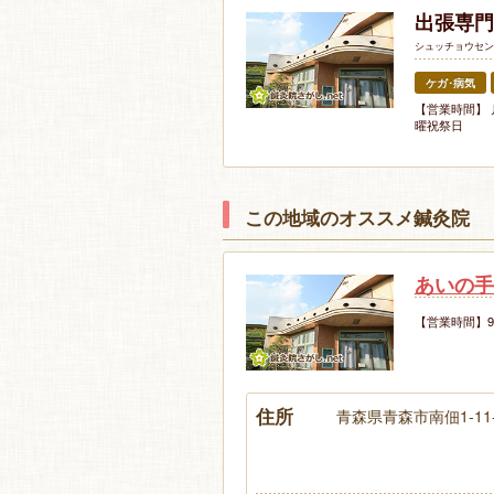
出張専門
シュッチョウセン
ケガ･病気
【営業時間】 
曜祝祭日
この地域のオススメ鍼灸院
あいの手
【営業時間】9
住所
青森県青森市南佃1-11-