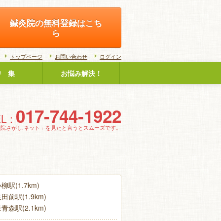
鍼灸院の無料登録はこち
ら
トップページ
お問い合わせ
ログイン
特 集
お悩み解決！
017-744-1922
L :
灸院さがし.ネット」を見たと言うとスムーズです。
駅(1.7km)
前駅(1.9km)
森駅(2.1km)