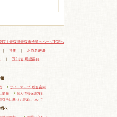
療院｜青森県青森市造道のページTOPへ
｜
特集
｜
お悩み解決
て
｜
豆知識･用語辞典
情報
約
サイトマップ･総合案内
社情報
個人情報保護方針
取引法に基づく表示について
院様へ