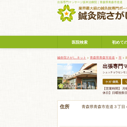
出張専門マッサージ坂本治療院｜青森県青森市造道
医院検索
初めて
鍼灸院さがし.ネット
>
青森県青森市造道
>
市
>
出張専門
シュッチョウセンモ
ケガ･病気
【営業時間】 月
休日】日曜祝祭
住所
青森県青森市造道３丁目