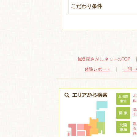
こだわり条件
鍼灸院さがし.ネットのTOP
体験レポート
｜
一問一
北
山
群
千
新
石
静