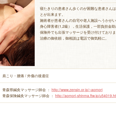
寝たきりの患者さん歩くのが困難な患者さんは
とが出来ます。
施術者が患者さんの自宅や老人施設へうかがい
身心障害者(1,2級），生活保護，一部負担金
保険外でも出張マッサージを受け付けておりま
治療の御依頼，御相談は電話で御気軽に。
肩こり・腰痛 / 外傷の後遺症
青森県鍼灸マッサージ師会 ：
http://www.zensin.or.jp/~aomori
青森保険鍼灸マッサージ師会 ：
http://aomori-shinma.ftw.jp/u54019.h