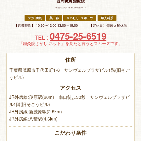
西周鍼灸治療院
サイシュウシンキュウチリョウイン
ケガ･病気
美 容
リハビリ･スポーツ
婦人科系
【営業時間】 10:30〜12:00 13:00～19:00 【定休日】毎週火曜休診
0475-25-6519
TEL :
「鍼灸院さがし.ネット」を見たと言うとスムーズです。
住所
千葉県茂原市千代田町1-6 サンヴェルプラザビル1階(旧そご
うビル)
アクセス
JR外房線:茂原駅(20m) 南口徒歩30秒 サンヴェルプラザビ
ル1階(旧そごうビル)
JR外房線:新茂原駅(2.5km)
JR外房線:八積駅(4.6km)
こだわり条件