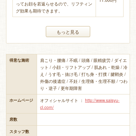
11.000円
ってお顔を若返らせるので、リフティン
グ効果も期待できます。
もっと見る
肩こり・腰痛 / 不眠 / 頭痛 / 眼精疲労 / ダイエ
得意な施術
ット / 小顔・リフトアップ / 肌あれ・乾燥 / 冷
え / うす毛・抜け毛 / 打ち身・打撲 / 腱鞘炎 /
外傷の後遺症 / 不妊 / 生理痛・生理不順 / つわ
り・逆子 / 更年期障害
オフィシャルサイト ：
http://www.saisyu-
ホームページ
cl.com/
席数
スタッフ数