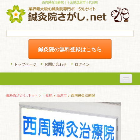
西周鍼灸治療院｜千葉県茂原市千代田町
鍼灸院の無料登録はこちら
トップページ
お問い合わせ
ログイン
医院検索
鍼灸院さがし.ネット
>
千葉県
>
茂原市
> 西周鍼灸治療院
初めての方へ
よくある質問
ホームケア