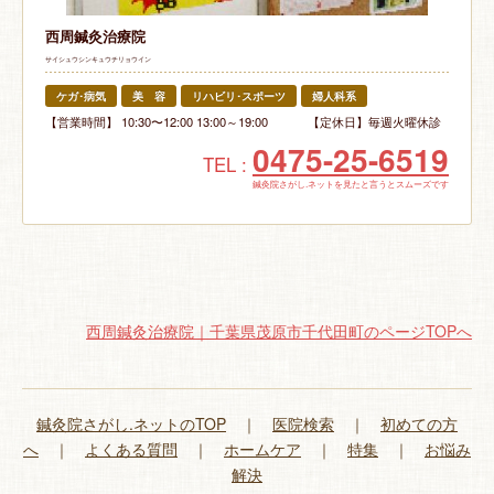
西周鍼灸治療院
サイシュウシンキュウチリョウイン
ケガ･病気
美 容
リハビリ･スポーツ
婦人科系
【営業時間】 10:30〜12:00 13:00～19:00 【定休日】毎週火曜休診
0475-25-6519
TEL :
鍼灸院さがし.ネットを見たと言うとスムーズです
西周鍼灸治療院｜千葉県茂原市千代田町のページTOPへ
鍼灸院さがし.ネットのTOP
｜
医院検索
｜
初めての方
へ
｜
よくある質問
｜
ホームケア
｜
特集
｜
お悩み
解決