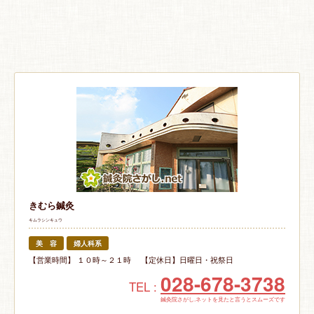
きむら鍼灸
キムラシンキュウ
美 容
婦人科系
【営業時間】 １０時～２１時 【定休日】日曜日・祝祭日
028-678-3738
TEL :
鍼灸院さがし.ネットを見たと言うとスムーズです