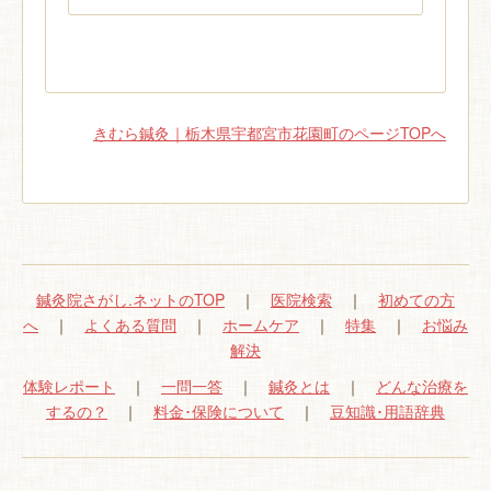
きむら鍼灸｜栃木県宇都宮市花園町のページTOPへ
鍼灸院さがし.ネットのTOP
｜
医院検索
｜
初めての方
へ
｜
よくある質問
｜
ホームケア
｜
特集
｜
お悩み
解決
体験レポート
｜
一問一答
｜
鍼灸とは
｜
どんな治療を
するの？
｜
料金･保険について
｜
豆知識･用語辞典