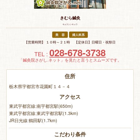
特 集
きむら鍼灸
お悩み解決！
キムラシンキュウ
美 容
婦人科系
【営業時間】 １０時～２１時 【定休日】日曜日・祝祭日
028-678-3738
TEL :
「鍼灸院さがし.ネット」を見たと言うとスムーズです。
住所
栃木県宇都宮市花園町１４－４
アクセス
東武宇都宮線:南宇都宮駅(650m)
東武宇都宮線:東武宇都宮駅(1.3km)
JR日光線:鶴田駅(1.7km)
こだわり条件