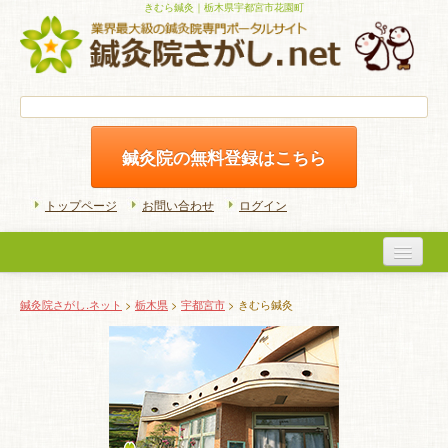
きむら鍼灸｜栃木県宇都宮市花園町
鍼灸院の無料登録はこちら
トップページ
お問い合わせ
ログイン
医院検索
鍼灸院さがし.ネット
>
栃木県
>
宇都宮市
> きむら鍼灸
初めての方へ
よくある質問
ホームケア