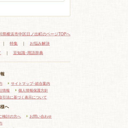
川県横浜市中区日ノ出町のページTOPへ
｜
特集
｜
お悩み解決
て
｜
豆知識･用語辞典
情報
約
サイトマップ･総合案内
社情報
個人情報保護方針
取引法に基づく表示について
院様へ
ご検討の方へ
お問い合わせ
約