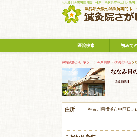
ななみ日の出町整骨院｜神奈川県横浜市中区日ノ出町
医院検索
初めて
鍼灸院さがし.ネット
>
神奈川県
>
横浜市中区
>
ななみ日
【営業時間】 
住所
神奈川県横浜市中区日ノ
こだわり条件