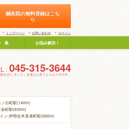
鍼灸院の無料登録はこち
ら
トップページ
お問い合わせ
ログイン
特 集
お悩み解決！
045-315-3644
L :
灸院さがし.ネット」を見たと言うとスムーズです。
ノ出町駅(140m)
金町駅(630m)
ン:伊勢佐木長者町駅(680m)