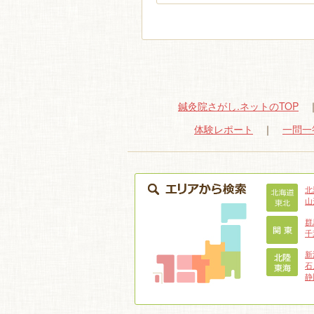
鍼灸院さがし.ネットのTOP
体験レポート
｜
一問一
北
山
群
千
新
石
静