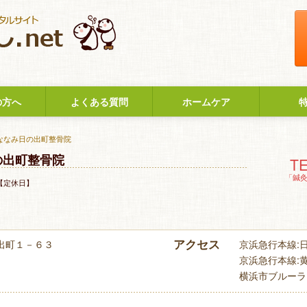
の方へ
よくある質問
ホームケア
 ななみ日の出町整骨院
の出町整骨院
TE
「鍼
【定休日】
アクセス
出町１－６３
京浜急行本線:日
京浜急行本線:黄
横浜市ブルーライ