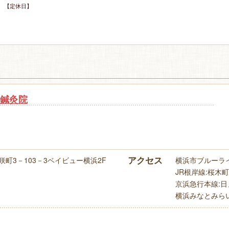
 【定休日】
鍼灸院
アクセス
町3－103－3ベイビュー横浜2F
横浜市ブルーライ
JR根岸線:桜木町駅
京浜急行本線:日ノ
横浜みなとみらい線