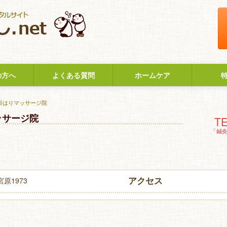
の方へ
よくある質問
ホームケア
 杉はりマッサージ院
ッサージ院
TE
「鍼
アクセス
原1973