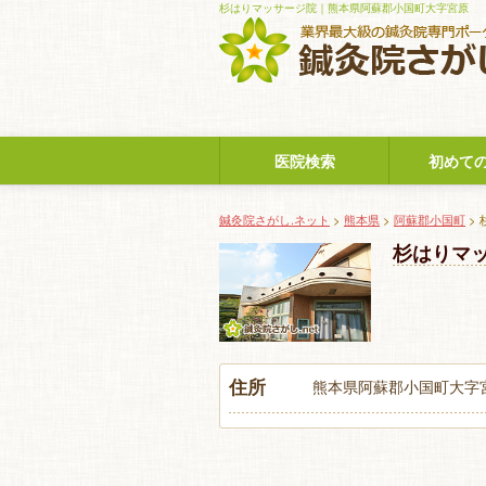
杉はりマッサージ院｜熊本県阿蘇郡小国町大字宮原
医院検索
初めて
鍼灸院さがし.ネット
>
熊本県
>
阿蘇郡小国町
>
杉はりマ
住所
熊本県阿蘇郡小国町大字宮