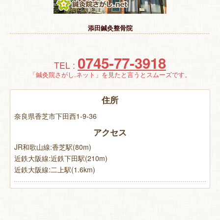
特 集
添田鍼灸整骨院
お悩み解決！
0745-77-3918
TEL :
「鍼灸院さがし.ネット」を見たと言うとスムーズです。
住所
奈良県香芝市下田西1-9-36
アクセス
JR和歌山線:香芝駅(80m)
近鉄大阪線:近鉄下田駅(210m)
近鉄大阪線:二上駅(1.6km)