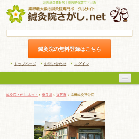
添田鍼灸整骨院｜奈良県香芝市下田西
鍼灸院の無料登録はこちら
トップページ
お問い合わせ
ログイン
医院検索
鍼灸院さがし.ネット
>
奈良県
>
香芝市
> 添田鍼灸整骨院
初めての方へ
よくある質問
ホームケア