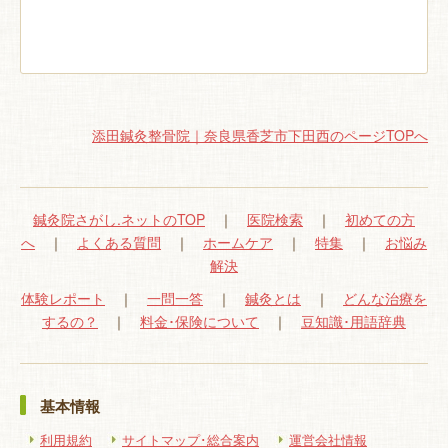
添田鍼灸整骨院｜奈良県香芝市下田西のページTOPへ
鍼灸院さがし.ネットのTOP
｜
医院検索
｜
初めての方
へ
｜
よくある質問
｜
ホームケア
｜
特集
｜
お悩み
解決
体験レポート
｜
一問一答
｜
鍼灸とは
｜
どんな治療を
するの？
｜
料金･保険について
｜
豆知識･用語辞典
基本情報
利用規約
サイトマップ･総合案内
運営会社情報