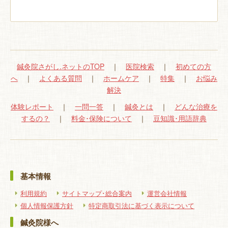
鍼灸院さがし.ネットのTOP
｜
医院検索
｜
初めての方
へ
｜
よくある質問
｜
ホームケア
｜
特集
｜
お悩み
解決
体験レポート
｜
一問一答
｜
鍼灸とは
｜
どんな治療を
するの？
｜
料金･保険について
｜
豆知識･用語辞典
基本情報
利用規約
サイトマップ･総合案内
運営会社情報
個人情報保護方針
特定商取引法に基づく表示について
鍼灸院様へ