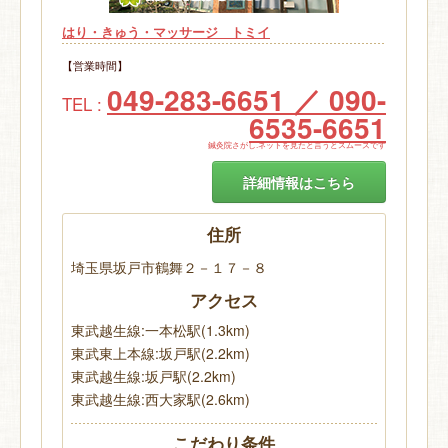
はり・きゅう・マッサージ トミイ
【営業時間】
049-283-6651 ／ 090-
TEL :
6535-6651
鍼灸院さがし.ネットを見たと言うとスムーズです
詳細情報はこちら
住所
埼玉県坂戸市鶴舞２－１７－８
アクセス
東武越生線:一本松駅(1.3km)
東武東上本線:坂戸駅(2.2km)
東武越生線:坂戸駅(2.2km)
東武越生線:西大家駅(2.6km)
こだわり条件