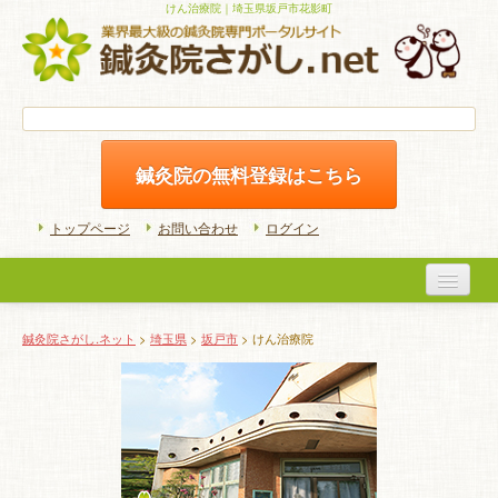
けん治療院｜埼玉県坂戸市花影町
鍼灸院の無料登録はこちら
トップページ
お問い合わせ
ログイン
医院検索
鍼灸院さがし.ネット
>
埼玉県
>
坂戸市
> けん治療院
初めての方へ
よくある質問
ホームケア