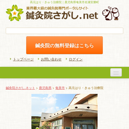
高元はり・きゅう治療院｜鹿児島県奄美市名瀬安勝町
鍼灸院の無料登録はこちら
トップページ
お問い合わせ
ログイン
医院検索
鍼灸院さがし.ネット
>
鹿児島県
>
奄美市
> 高元はり・きゅう治療院
初めての方へ
よくある質問
ホームケア