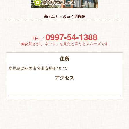
特 集
高元はり・きゅう治療院
お悩み解決！
0997-54-1388
TEL :
「鍼灸院さがし.ネット」を見たと言うとスムーズです。
住所
鹿児島県奄美市名瀬安勝町10-15
アクセス