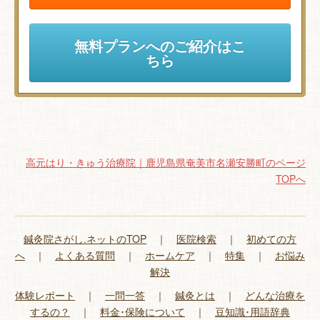
無料プランへのご紹介はこ
ちら
高元はり・きゅう治療院｜鹿児島県奄美市名瀬安勝町のページ
TOPへ
鍼灸院さがし.ネットのTOP
｜
医院検索
｜
初めての方
へ
｜
よくある質問
｜
ホームケア
｜
特集
｜
お悩み
解決
体験レポート
｜
一問一答
｜
鍼灸とは
｜
どんな治療を
するの？
｜
料金･保険について
｜
豆知識･用語辞典