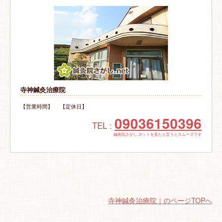
寺神鍼灸治療院
【営業時間】 【定休日】
09036150396
TEL :
鍼灸院さがし.ネットを見たと言うとスムーズです
寺神鍼灸治療院｜のページTOPへ