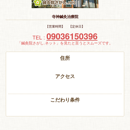
特 集
寺神鍼灸治療院
お悩み解決！
【営業時間】 【定休日】
09036150396
TEL :
「鍼灸院さがし.ネット」を見たと言うとスムーズです。
住所
アクセス
こだわり条件