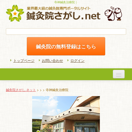
寺神鍼灸治療院｜
鍼灸院の無料登録はこちら
トップページ
お問い合わせ
ログイン
医院検索
鍼灸院さがし.ネット
>
>
> 寺神鍼灸治療院
初めての方へ
よくある質問
ホームケア