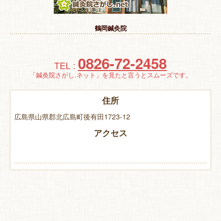
特 集
鶴岡鍼灸院
お悩み解決！
0826-72-2458
TEL :
「鍼灸院さがし.ネット」を見たと言うとスムーズです。
住所
広島県山県郡北広島町後有田1723-12
アクセス