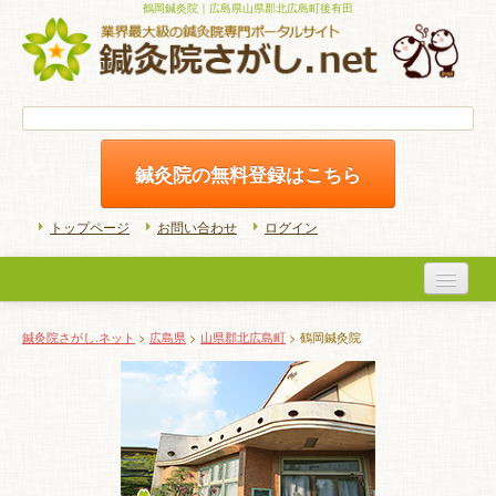
鶴岡鍼灸院｜広島県山県郡北広島町後有田
鍼灸院の無料登録はこちら
トップページ
お問い合わせ
ログイン
医院検索
鍼灸院さがし.ネット
>
広島県
>
山県郡北広島町
> 鶴岡鍼灸院
初めての方へ
よくある質問
ホームケア