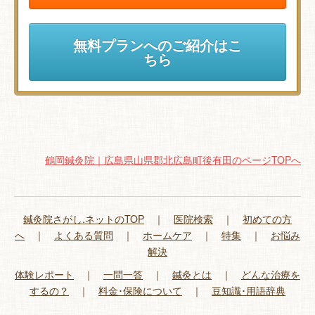
無料プランへのご紹介はこ
ちら
鶴岡鍼灸院｜広島県山県郡北広島町後有田のページTOPへ
鍼灸院さがし.ネットのTOP
｜
医院検索
｜
初めての方
へ
｜
よくある質問
｜
ホームケア
｜
特集
｜
お悩み
解決
体験レポート
｜
一問一答
｜
鍼灸とは
｜
どんな治療を
するの？
｜
料金･保険について
｜
豆知識･用語辞典