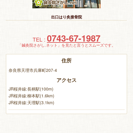
特 集
出口はり灸接骨院
お悩み解決！
0743-67-1987
TEL :
「鍼灸院さがし.ネット」を見たと言うとスムーズです。
住所
奈良県天理市兵庫町207-4
アクセス
JR桜井線:長柄駅(100m)
JR桜井線:柳本駅(1.6km)
JR桜井線:天理駅(3.1km)