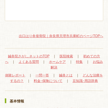
出口はり灸接骨院｜奈良県天理市兵庫町のページTOPへ
鍼灸院さがし.ネットのTOP
｜
医院検索
｜
初めての方
へ
｜
よくある質問
｜
ホームケア
｜
特集
｜
お悩み
解決
体験レポート
｜
一問一答
｜
鍼灸とは
｜
どんな治療を
するの？
｜
料金･保険について
｜
豆知識･用語辞典
基本情報