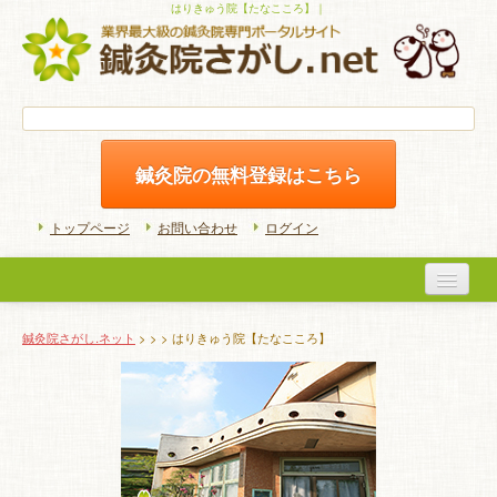
はりきゅう院【たなこころ】｜
鍼灸院の無料登録はこちら
トップページ
お問い合わせ
ログイン
医院検索
鍼灸院さがし.ネット
>
>
> はりきゅう院【たなこころ】
初めての方へ
よくある質問
ホームケア