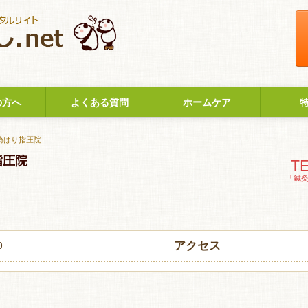
の方へ
よくある質問
ホームケア
崎はり指圧院
指圧院
TE
「鍼
アクセス
0