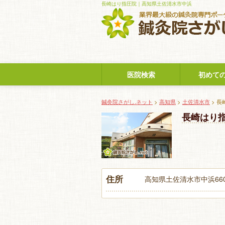
長崎はり指圧院｜高知県土佐清水市中浜
医院検索
初めて
鍼灸院さがし.ネット
>
高知県
>
土佐清水市
> 長
長崎はり
住所
高知県土佐清水市中浜66