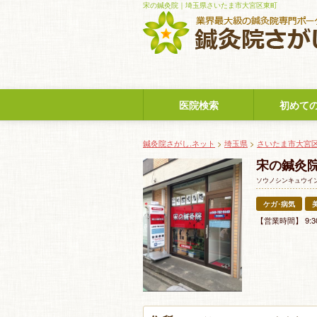
宋の鍼灸院｜埼玉県さいたま市大宮区東町
医院検索
初めて
鍼灸院さがし.ネット
>
埼玉県
>
さいたま市大宮
宋の鍼灸
ソウノシンキュウイ
ケガ･病気
【営業時間】 9:3