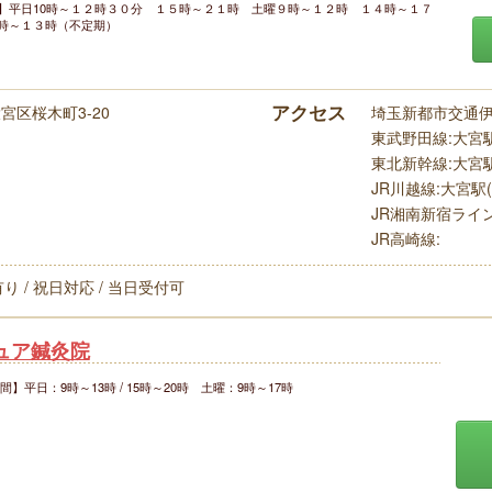
】平日10時～１２時３０分 １５時～２１時 土曜９時～１２時 １４時～１７
時～１３時（不定期）
アクセス
区桜木町3-20
埼玉新都市交通伊奈
東武野田線:大宮駅(
東北新幹線:大宮駅(
JR川越線:大宮駅(
JR湘南新宿ライン:
JR高崎線:
り / 祝日対応 / 当日受付可
ュア鍼灸院
】平日：9時～13時 / 15時～20時 土曜：9時～17時