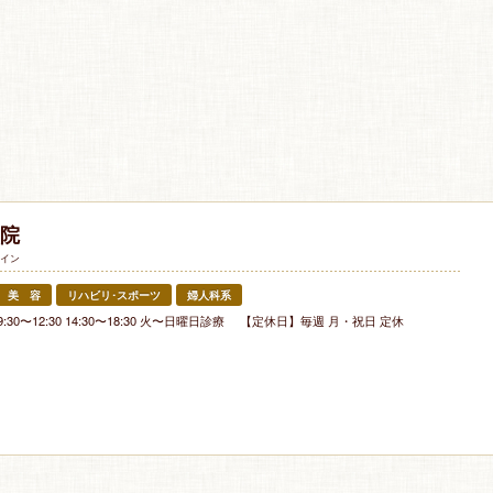
院
イン
美 容
リハビリ･スポーツ
婦人科系
:30〜12:30 14:30〜18:30 火〜日曜日診療 【定休日】毎週 月・祝日 定休