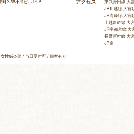
アクセス
2-55小熊ビル1F-B
東武野田線:大宮駅
JR川越線:大宮駅
JR高崎線:大宮駅
上越新幹線:大宮駅
JR宇都宮線:大宮
長野新幹線:大宮駅
JR京
 女性鍼灸師 / 当日受付可 / 個室有り