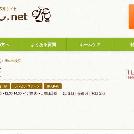
の方へ
よくある質問
ホームケア
区
> 宋の鍼灸院
院
TE
ン
「鍼
美 容
リハビリ･スポーツ
婦人科系
0〜12:30 14:30〜18:30 火〜日曜日診療 【定休日】毎週 月・祝日 定休