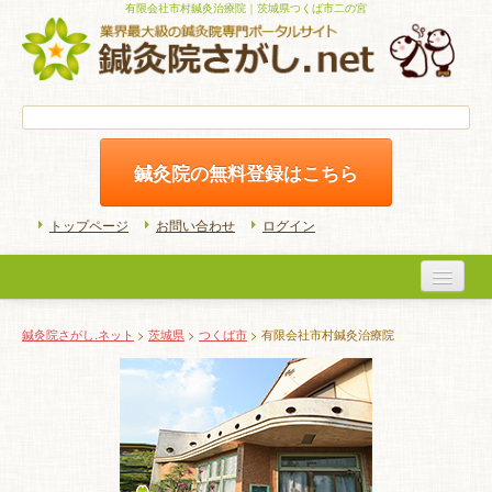
有限会社市村鍼灸治療院｜茨城県つくば市二の宮
鍼灸院の無料登録はこちら
トップページ
お問い合わせ
ログイン
医院検索
鍼灸院さがし.ネット
>
茨城県
>
つくば市
> 有限会社市村鍼灸治療院
初めての方へ
よくある質問
ホームケア