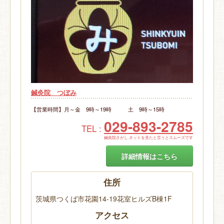
鍼灸院 つぼみ
【営業時間】月～金 9時～19時 土 9時～15時
029-893-2785
TEL :
鍼灸院さがし.ネットを見たと言うとスムーズです
詳細情報はこちら
住所
茨城県つくば市花園14-19花室ヒルズB棟1F
アクセス