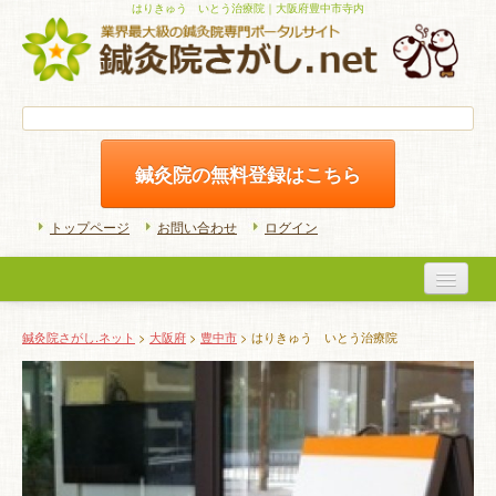
はりきゅう いとう治療院｜大阪府豊中市寺内
鍼灸院の無料登録はこちら
トップページ
お問い合わせ
ログイン
医院検索
鍼灸院さがし.ネット
>
大阪府
>
豊中市
> はりきゅう いとう治療院
初めての方へ
よくある質問
ホームケア