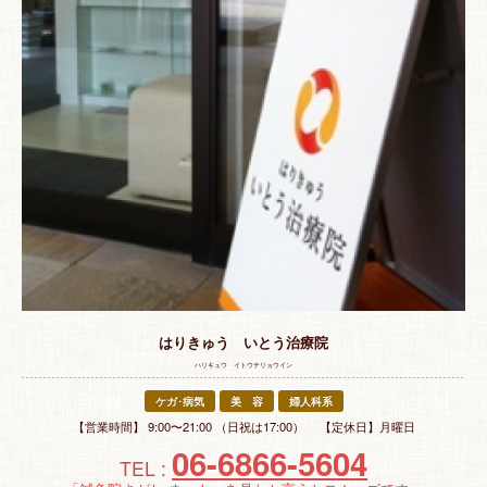
特 集
お悩み解決！
はりきゅう いとう治療院
ハリキュウ イトウチリョウイン
ケガ･病気
美 容
婦人科系
【営業時間】 9:00〜21:00 （日祝は17:00） 【定休日】月曜日
06-6866-5604
TEL :