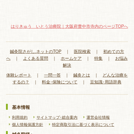
はりきゅう いとう治療院｜大阪府豊中市寺内のページTOPへ
鍼灸院さがし.ネットのTOP
｜
医院検索
｜
初めての方
へ
｜
よくある質問
｜
ホームケア
｜
特集
｜
お悩み
解決
体験レポート
｜
一問一答
｜
鍼灸とは
｜
どんな治療を
するの？
｜
料金･保険について
｜
豆知識･用語辞典
基本情報
利用規約
サイトマップ･総合案内
運営会社情報
個人情報保護方針
特定商取引法に基づく表示について