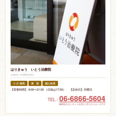
はりきゅう いとう治療院
ハリキュウ イトウチリョウイン
ケガ･病気
美 容
婦人科系
【営業時間】 9:00〜21:00 （日祝は17:00） 【定休日】月曜日
06-6866-5604
TEL :
鍼灸院さがし.ネットを見たと言うとスムーズです