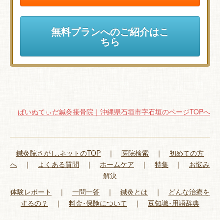
無料プランへのご紹介はこ
ちら
ぱいぬてぃだ鍼灸接骨院｜沖縄県石垣市字石垣のページTOPへ
鍼灸院さがし.ネットのTOP
｜
医院検索
｜
初めての方
へ
｜
よくある質問
｜
ホームケア
｜
特集
｜
お悩み
解決
体験レポート
｜
一問一答
｜
鍼灸とは
｜
どんな治療を
するの？
｜
料金･保険について
｜
豆知識･用語辞典