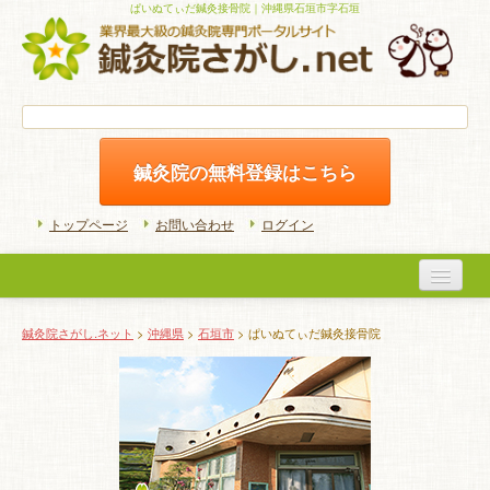
ぱいぬてぃだ鍼灸接骨院｜沖縄県石垣市字石垣
鍼灸院の無料登録はこちら
トップページ
お問い合わせ
ログイン
医院検索
鍼灸院さがし.ネット
>
沖縄県
>
石垣市
> ぱいぬてぃだ鍼灸接骨院
初めての方へ
よくある質問
ホームケア