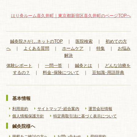
はり灸ルーム喜久井町｜東京都新宿区喜久井町のページTOPへ
鍼灸院さがし.ネットのTOP
｜
医院検索
｜
初めての方
へ
｜
よくある質問
｜
ホームケア
｜
特集
｜
お悩み
解決
体験レポート
｜
一問一答
｜
鍼灸とは
｜
どんな治療を
するの？
｜
料金･保険について
｜
豆知識･用語辞典
基本情報
利用規約
サイトマップ･総合案内
運営会社情報
個人情報保護方針
特定商取引法に基づく表示について
鍼灸院様へ
掲載をご検討の方へ
お問い合わせ
登録規約