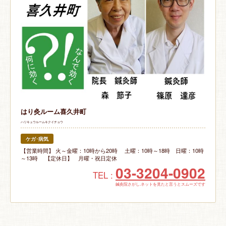
はり灸ルーム喜久井町
ハリキュウルームキクイチョウ
ケガ･病気
【営業時間】 火～金曜：10時から20時 土曜：10時～18時 日曜：10時
～13時 【定休日】 月曜・祝日定休
03-3204-0902
TEL :
鍼灸院さがし.ネットを見たと言うとスムーズです