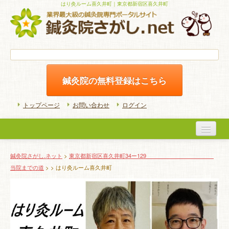
はり灸ルーム喜久井町｜東京都新宿区喜久井町
鍼灸院の無料登録はこちら
トップページ
お問い合わせ
ログイン
医院検索
鍼灸院さがし.ネット
>
東京都新宿区喜久井町34ー129
当院までの道
>
> はり灸ルーム喜久井町
初めての方へ
よくある質問
ホームケア