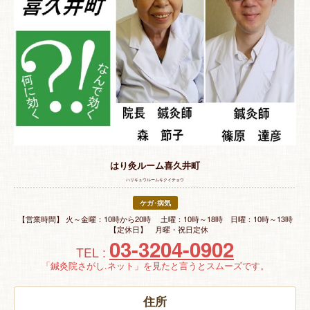
特 集
お悩み解決！
はり灸ルーム喜久井町
ハリキュウルームキクイチョウ
ケガ･病気
【営業時間】 火～金曜：10時から20時 土曜：10時～18時 日曜：10時～13時
【定休日】 月曜・祝日定休
03-3204-0902
TEL :
「鍼灸院さがし.ネット」を見たと言うとスムーズです。
住所