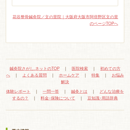
花谷整骨鍼灸院／文の里院｜大阪府大阪市阿倍野区文の里
のページTOPへ
鍼灸院さがし.ネットのTOP
｜
医院検索
｜
初めての方
へ
｜
よくある質問
｜
ホームケア
｜
特集
｜
お悩み
解決
体験レポート
｜
一問一答
｜
鍼灸とは
｜
どんな治療を
するの？
｜
料金･保険について
｜
豆知識･用語辞典