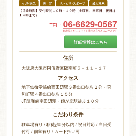
ケガ･病気
美 容
リハビリ･スポーツ
婦人科系
【営業時間】受付時間１０時～１９時（土曜日、日曜日、祝日は
１４時まで）
06-6629-0567
TEL :
鍼灸院さがし.ネットを見たと言うとスムーズです
詳細情報はこちら
住所
大阪府大阪市阿倍野区阪南町５－１１－１７
アクセス
地下鉄御堂筋線西田辺駅３番出口徒歩２分・昭
和町駅４番出口徒歩１５分
JR阪和線南田辺駅・鶴が丘駅徒歩１０分
こだわり条件
駐車場有り / 駅徒歩5分以内 / 祝日対応 / 当日受
付可 / 個室有り / カード払い可