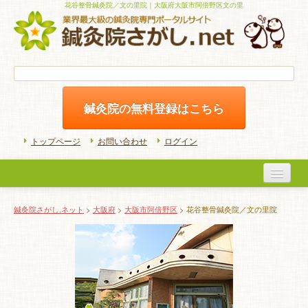
花谷整骨鍼灸院／文の里院｜大阪府大阪市阿倍野区文の里
鍼灸院の無料登録はこちら
トップページ
お問い合わせ
ログイン
医院検索
鍼灸院さがし.ネット
>
大阪府
>
大阪市阿倍野区
> 花谷整骨鍼灸院／文の里院
初めての方へ
よくある質問
ホームケア