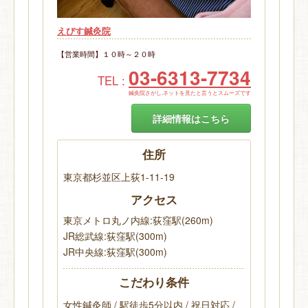
えびす鍼灸院
【営業時間】１０時～２０時
03-6313-7734
TEL :
鍼灸院さがし.ネットを見たと言うとスムーズです
詳細情報はこちら
住所
東京都杉並区上荻1-11-19
アクセス
東京メトロ丸ノ内線:荻窪駅(260m)
JR総武線:荻窪駅(300m)
JR中央線:荻窪駅(300m)
こだわり条件
女性鍼灸師 / 駅徒歩5分以内 / 祝日対応 /