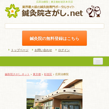
広田治療院｜東京都杉並区本天沼
鍼灸院の無料登録はこちら
トップページ
お問い合わせ
ログイン
医院検索
鍼灸院さがし.ネット
>
東京都
>
杉並区
> 広田治療院
初めての方へ
よくある質問
ホームケア