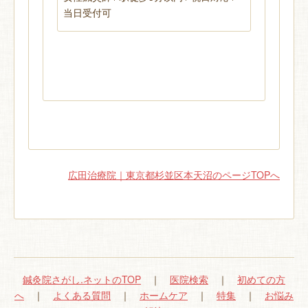
当日受付可
広田治療院｜東京都杉並区本天沼のページTOPへ
鍼灸院さがし.ネットのTOP
｜
医院検索
｜
初めての方
へ
｜
よくある質問
｜
ホームケア
｜
特集
｜
お悩み