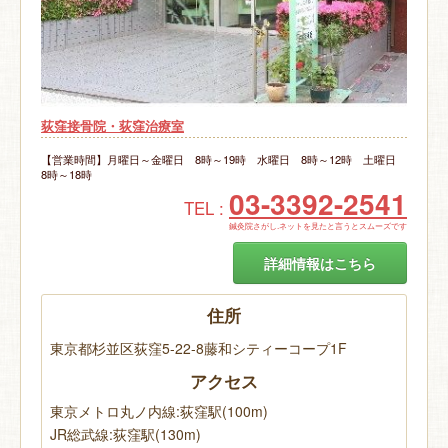
荻窪接骨院・荻窪治療室
【営業時間】月曜日～金曜日 8時～19時 水曜日 8時～12時 土曜日
8時～18時
03-3392-2541
TEL :
鍼灸院さがし.ネットを見たと言うとスムーズです
詳細情報はこちら
住所
東京都杉並区荻窪5-22-8藤和シティーコープ1F
アクセス
東京メトロ丸ノ内線:荻窪駅(100m)
JR総武線:荻窪駅(130m)