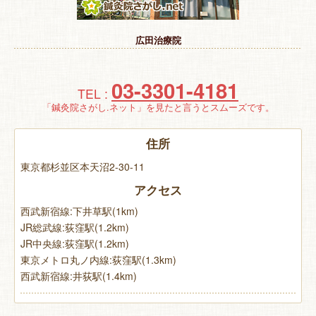
特 集
広田治療院
お悩み解決！
03-3301-4181
TEL :
「鍼灸院さがし.ネット」を見たと言うとスムーズです。
住所
東京都杉並区本天沼2-30-11
アクセス
西武新宿線:下井草駅(1km)
JR総武線:荻窪駅(1.2km)
JR中央線:荻窪駅(1.2km)
東京メトロ丸ノ内線:荻窪駅(1.3km)
西武新宿線:井荻駅(1.4km)