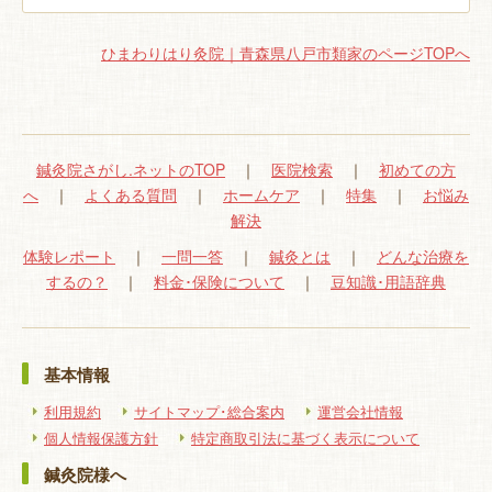
ひまわりはり灸院｜青森県八戸市類家のページTOPへ
鍼灸院さがし.ネットのTOP
｜
医院検索
｜
初めての方
へ
｜
よくある質問
｜
ホームケア
｜
特集
｜
お悩み
解決
体験レポート
｜
一問一答
｜
鍼灸とは
｜
どんな治療を
するの？
｜
料金･保険について
｜
豆知識･用語辞典
基本情報
利用規約
サイトマップ･総合案内
運営会社情報
個人情報保護方針
特定商取引法に基づく表示について
鍼灸院様へ