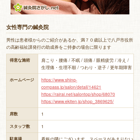
女性専門の鍼灸院
男性は患者様からのご紹介があるか、満７０歳以上で八戸市役所
の高齢福祉課発行の助成券をご持参の場合に限ります
肩こり・腰痛 / 不眠 / 頭痛 / 眼精疲労 / 冷え /
得意な施術
生理痛・生理不順 / つわり・逆子 / 更年期障害
https://www.shinq-
ホームページ
compass.jp/salon/detail/14621
https://rairai.net/salontop/shop/68070
https://www.ekiten.jp/shop_3869625/
1
席数
1
スタッフ数
看板の隣にございます。スペースがあまりない
駐車場