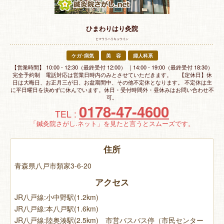
特 集
ひまわりはり灸院
お悩み解決！
ヒマワリハリキュウイン
ケガ･病気
美 容
婦人科系
【営業時間】 10:00 - 12:30（最終受付 12:00） ｜14:00 - 19:00（最終受付 18:30）
完全予約制 電話対応は営業日時内のみとさせていただきます。 【定休日】休
日は大晦日、お正月三が日、お盆期間中、その他不定休となります。 不定休は主
に平日曜日を決めずに休んでいます。休日・受付時間外・昼休みはお問い合わせ不
可。
0178-47-4600
TEL :
「鍼灸院さがし.ネット」を見たと言うとスムーズです。
住所
青森県八戸市類家3-6-20
アクセス
JR八戸線:小中野駅(1.2km)
JR八戸線:本八戸駅(1.6km)
JR八戸線:陸奥湊駅(2.5km) 市営バスバス停（市民センター