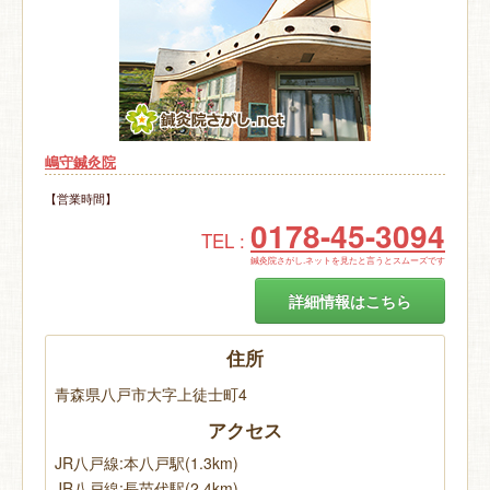
嶋守鍼灸院
【営業時間】
0178-45-3094
TEL :
鍼灸院さがし.ネットを見たと言うとスムーズです
詳細情報はこちら
住所
青森県八戸市大字上徒士町4
アクセス
JR八戸線:本八戸駅(1.3km)
JR八戸線:長苗代駅(2.4km)