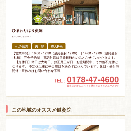
ひまわりはり灸院
ヒマワリハリキュウイン
ケガ･病気
美 容
婦人科系
【営業時間】 10:00 - 12:30（最終受付 12:00） ｜14:00 - 19:00（最終受付
18:30） 完全予約制 電話対応は営業日時内のみとさせていただきます。
【定休日】休日は大晦日、お正月三が日、お盆期間中、その他不定休と
なります。 不定休は主に平日曜日を決めずに休んでいます。休日・受付時
間外・昼休みはお問い合わせ不可。
0178-47-4600
TEL :
鍼灸院さがし.ネットを見たと言うとスムーズです
この地域のオススメ鍼灸院