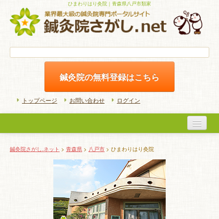
ひまわりはり灸院｜青森県八戸市類家
鍼灸院の無料登録はこちら
トップページ
お問い合わせ
ログイン
医院検索
鍼灸院さがし.ネット
>
青森県
>
八戸市
> ひまわりはり灸院
初めての方へ
よくある質問
ホームケア