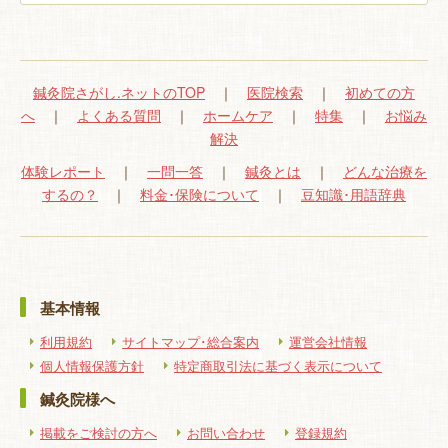
鍼灸院さがし.ネットのTOP
｜
医院検索
｜
初めての方
へ
｜
よくある質問
｜
ホームケア
｜
特集
｜
お悩み
解決
体験レポート
｜
一問一答
｜
鍼灸とは
｜
どんな治療を
するの？
｜
料金･保険について
｜
豆知識･用語辞典
基本情報
利用規約
サイトマップ･総合案内
運営会社情報
個人情報保護方針
特定商取引法に基づく表示について
鍼灸院様へ
掲載をご検討の方へ
お問い合わせ
登録規約