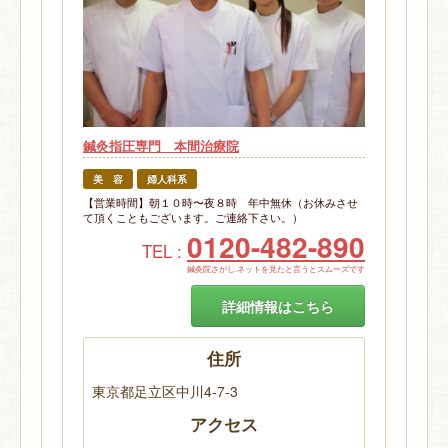
鍼灸指圧専門 本間治療院
美 容
婦人科系
【営業時間】朝１０時〜夜８時 年中無休（お休みさせ
て頂くこともございます。ご連絡下さい。）
0120-482-890
TEL :
鍼灸院さがし.ネットを見たと言うとスムーズです
詳細情報はこちら
住所
東京都足立区中川4-7-3
アクセス