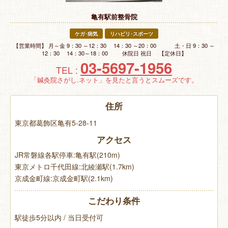
特 集
亀有駅前整骨院
お悩み解決！
ケガ･病気
リハビリ･スポーツ
【営業時間】 月～金 9：30 ～12：30 14：30 ～20：00 土・日 9：30 ～
12：30 14：30～18：00 休院日 祝日 【定休日】
03-5697-1956
TEL :
「鍼灸院さがし.ネット」を見たと言うとスムーズです。
住所
東京都葛飾区亀有5-28-11
アクセス
JR常磐線各駅停車:亀有駅(210m)
東京メトロ千代田線:北綾瀬駅(1.7km)
京成金町線:京成金町駅(2.1km)
こだわり条件
駅徒歩5分以内 / 当日受付可