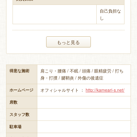
自己負担な
し
もっと見る
肩こり・腰痛 / 不眠 / 頭痛 / 眼精疲労 / 打ち
得意な施術
身・打撲 / 腱鞘炎 / 外傷の後遺症
オフィシャルサイト ：
http://kameari-s.net/
ホームページ
席数
スタッフ数
駐車場