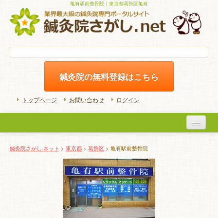
亀有駅前整骨院｜東京都葛飾区亀有
鍼灸院の無料登録はこちら
トップページ
お問い合わせ
ログイン
医院検索
鍼灸院さがし.ネット
>
東京都
>
葛飾区
> 亀有駅前整骨院
初めての方へ
よくある質問
ホームケア