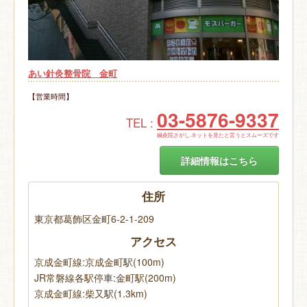
あい針灸整骨院 金町
【営業時間】
03-5876-9337
TEL :
鍼灸院さがし.ネットを見たと言うとスムーズです
詳細情報はこちら
住所
東京都葛飾区金町6-2-1-209
アクセス
京成金町線:京成金町駅(100m)
JR常磐線各駅停車:金町駅(200m)
京成金町線:柴又駅(1.3km)