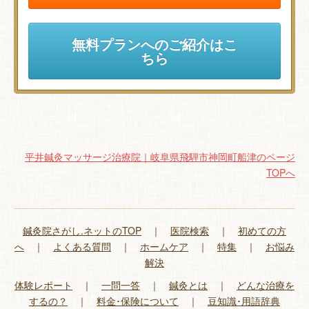
無料プランへのご紹介はこ
ちら
平井鍼灸マッサージ治療院｜岐阜県飛騨市神岡町船津のページ
TOPへ
鍼灸院さがし.ネットのTOP
｜
医院検索
｜
初めての方
へ
｜
よくある質問
｜
ホームケア
｜
特集
｜
お悩み
解決
体験レポート
｜
一問一答
｜
鍼灸とは
｜
どんな治療を
するの？
｜
料金･保険について
｜
豆知識･用語辞典