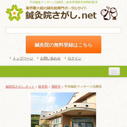
平井鍼灸マッサージ治療院｜岐阜県飛騨市神岡町船津
鍼灸院の無料登録はこちら
トップページ
お問い合わせ
ログイン
医院検索
鍼灸院さがし.ネット
>
岐阜県
>
飛騨市
> 平井鍼灸マッサージ治療院
初めての方へ
よくある質問
ホームケア