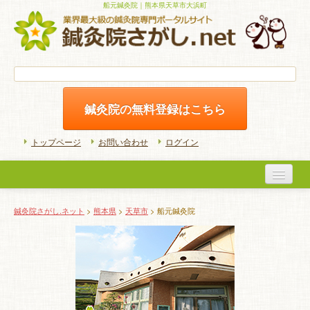
船元鍼灸院｜熊本県天草市大浜町
鍼灸院の無料登録はこちら
トップページ
お問い合わせ
ログイン
医院検索
鍼灸院さがし.ネット
>
熊本県
>
天草市
> 船元鍼灸院
初めての方へ
よくある質問
ホームケア