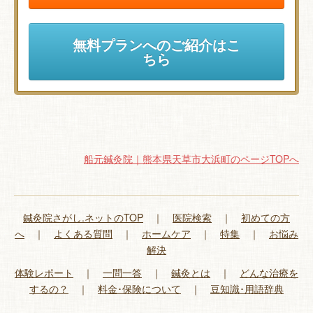
無料プランへのご紹介はこ
ちら
船元鍼灸院｜熊本県天草市大浜町のページTOPへ
鍼灸院さがし.ネットのTOP
｜
医院検索
｜
初めての方
へ
｜
よくある質問
｜
ホームケア
｜
特集
｜
お悩み
解決
体験レポート
｜
一問一答
｜
鍼灸とは
｜
どんな治療を
するの？
｜
料金･保険について
｜
豆知識･用語辞典