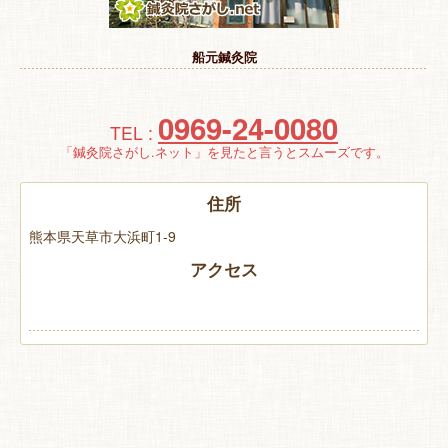
特 集
船元鍼灸院
お悩み解決！
0969-24-0080
TEL :
「鍼灸院さがし.ネット」を見たと言うとスムーズです。
住所
熊本県天草市大浜町1-9
アクセス