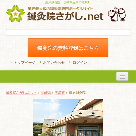
藤原鍼灸院｜長崎県五島市江川町
鍼灸院の無料登録はこちら
トップページ
お問い合わせ
ログイン
医院検索
鍼灸院さがし.ネット
>
長崎県
>
五島市
> 藤原鍼灸院
初めての方へ
よくある質問
ホームケア