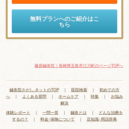
無料プランへのご紹介はこ
ちら
藤原鍼灸院｜長崎県五島市江川町のページTOPへ
鍼灸院さがし.ネットのTOP
｜
医院検索
｜
初めての方
へ
｜
よくある質問
｜
ホームケア
｜
特集
｜
お悩み
解決
体験レポート
｜
一問一答
｜
鍼灸とは
｜
どんな治療を
するの？
｜
料金･保険について
｜
豆知識･用語辞典