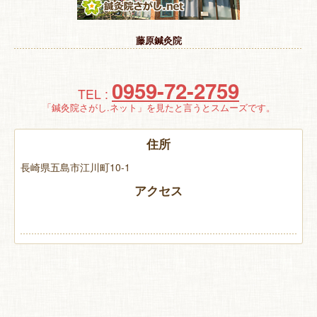
特 集
藤原鍼灸院
お悩み解決！
0959-72-2759
TEL :
「鍼灸院さがし.ネット」を見たと言うとスムーズです。
住所
長崎県五島市江川町10-1
アクセス