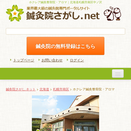
ホクレア鍼灸整骨院・アロマ｜北海道札幌市南区中ノ沢
鍼灸院の無料登録はこちら
トップページ
お問い合わせ
ログイン
医院検索
鍼灸院さがし.ネット
>
北海道
>
札幌市南区
> ホクレア鍼灸整骨院・アロマ
初めての方へ
よくある質問
ホームケア