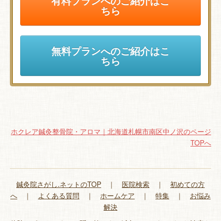
有料プランへのご紹介はこ
ちら
無料プランへのご紹介はこ
ちら
ホクレア鍼灸整骨院・アロマ｜北海道札幌市南区中ノ沢のページ
TOPへ
鍼灸院さがし.ネットのTOP
｜
医院検索
｜
初めての方
へ
｜
よくある質問
｜
ホームケア
｜
特集
｜
お悩み
解決