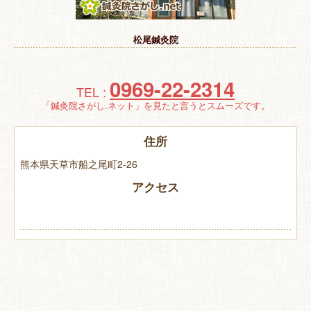
特 集
松尾鍼灸院
お悩み解決！
0969-22-2314
TEL :
「鍼灸院さがし.ネット」を見たと言うとスムーズです。
住所
熊本県天草市船之尾町2-26
アクセス