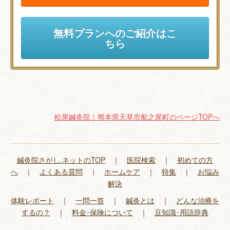
無料プランへのご紹介はこ
ちら
松尾鍼灸院｜熊本県天草市船之尾町のページTOPへ
鍼灸院さがし.ネットのTOP
｜
医院検索
｜
初めての方
へ
｜
よくある質問
｜
ホームケア
｜
特集
｜
お悩み
解決
体験レポート
｜
一問一答
｜
鍼灸とは
｜
どんな治療を
するの？
｜
料金･保険について
｜
豆知識･用語辞典