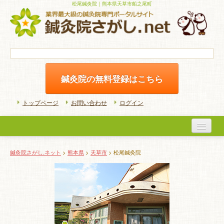
松尾鍼灸院｜熊本県天草市船之尾町
鍼灸院の無料登録はこちら
トップページ
お問い合わせ
ログイン
医院検索
鍼灸院さがし.ネット
>
熊本県
>
天草市
> 松尾鍼灸院
初めての方へ
よくある質問
ホームケア