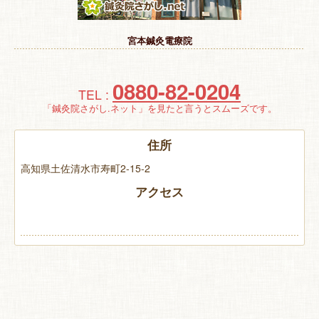
特 集
宮本鍼灸電療院
お悩み解決！
0880-82-0204
TEL :
「鍼灸院さがし.ネット」を見たと言うとスムーズです。
住所
高知県土佐清水市寿町2-15-2
アクセス