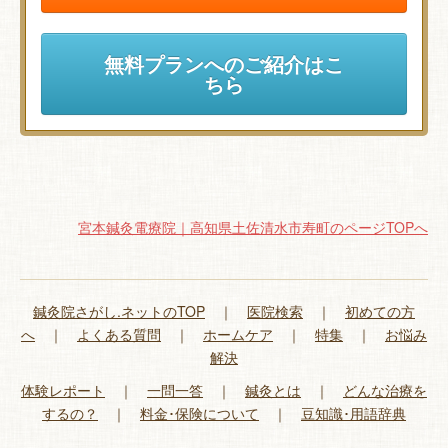
無料プランへのご紹介はこ
ちら
宮本鍼灸電療院｜高知県土佐清水市寿町のページTOPへ
鍼灸院さがし.ネットのTOP
｜
医院検索
｜
初めての方
へ
｜
よくある質問
｜
ホームケア
｜
特集
｜
お悩み
解決
体験レポート
｜
一問一答
｜
鍼灸とは
｜
どんな治療を
するの？
｜
料金･保険について
｜
豆知識･用語辞典