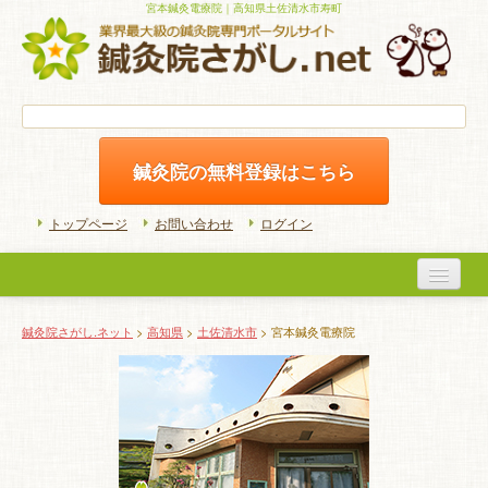
宮本鍼灸電療院｜高知県土佐清水市寿町
鍼灸院の無料登録はこちら
トップページ
お問い合わせ
ログイン
医院検索
鍼灸院さがし.ネット
>
高知県
>
土佐清水市
> 宮本鍼灸電療院
初めての方へ
よくある質問
ホームケア