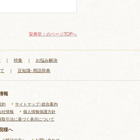
安寿堂｜のページTOPへ
ア
｜
特集
｜
お悩み解決
いて
｜
豆知識･用語辞典
情報
規約
サイトマップ･総合案内
会社情報
個人情報保護方針
商取引法に基づく表示について
院様へ
をご検討の方へ
お問い合わせ