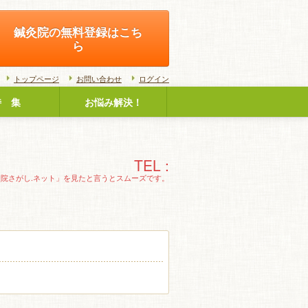
鍼灸院の無料登録はこち
ら
トップページ
お問い合わせ
ログイン
特 集
お悩み解決！
TEL :
灸院さがし.ネット」を見たと言うとスムーズです。