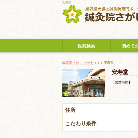
安寿堂｜
医院検索
初めて
鍼灸院さがし.ネット
>
>
> 安寿堂
安寿堂
【営業時間】 
住所
こだわり条件