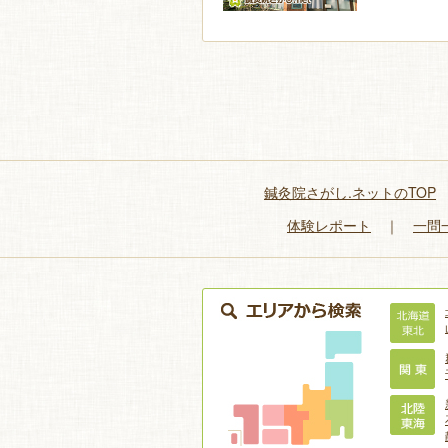
鍼灸院さがし.ネットのTOP
体験レポート
｜
一問