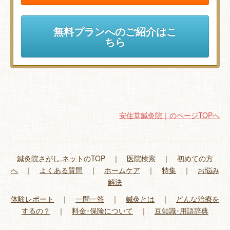
無料プランへのご紹介はこ
ちら
安住堂鍼灸院｜のページTOPへ
鍼灸院さがし.ネットのTOP
｜
医院検索
｜
初めての方
へ
｜
よくある質問
｜
ホームケア
｜
特集
｜
お悩み
解決
体験レポート
｜
一問一答
｜
鍼灸とは
｜
どんな治療を
するの？
｜
料金･保険について
｜
豆知識･用語辞典