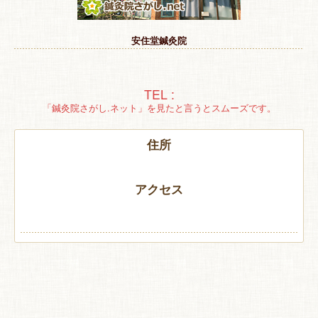
特 集
安住堂鍼灸院
お悩み解決！
TEL :
「鍼灸院さがし.ネット」を見たと言うとスムーズです。
住所
アクセス