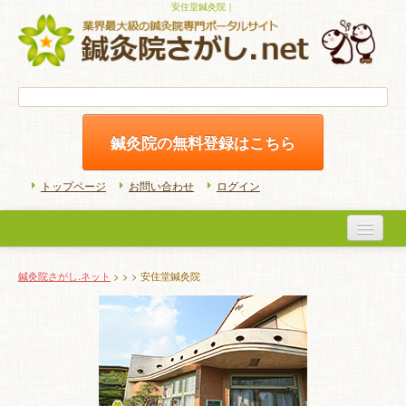
安住堂鍼灸院｜
鍼灸院の無料登録はこちら
トップページ
お問い合わせ
ログイン
医院検索
鍼灸院さがし.ネット
>
>
> 安住堂鍼灸院
初めての方へ
よくある質問
ホームケア