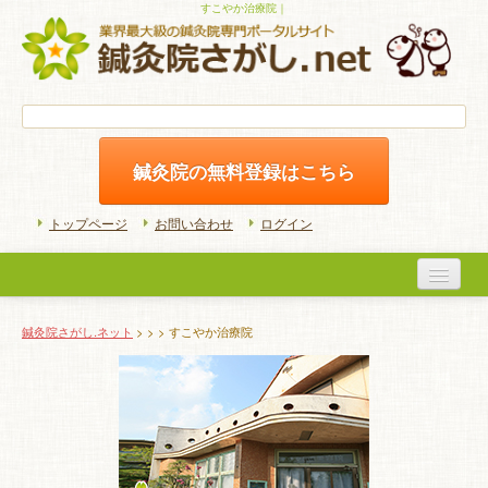
すこやか治療院｜
鍼灸院の無料登録はこちら
トップページ
お問い合わせ
ログイン
医院検索
鍼灸院さがし.ネット
>
>
> すこやか治療院
初めての方へ
よくある質問
ホームケア