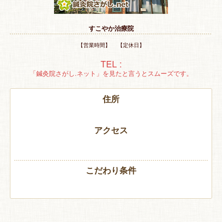
特 集
すこやか治療院
お悩み解決！
【営業時間】 【定休日】
TEL :
「鍼灸院さがし.ネット」を見たと言うとスムーズです。
住所
アクセス
こだわり条件