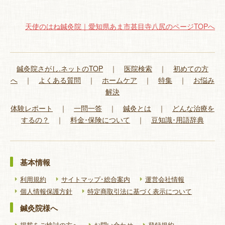
天使のはね鍼灸院｜愛知県あま市甚目寺八尻のページTOPへ
鍼灸院さがし.ネットのTOP
｜
医院検索
｜
初めての方
へ
｜
よくある質問
｜
ホームケア
｜
特集
｜
お悩み
解決
体験レポート
｜
一問一答
｜
鍼灸とは
｜
どんな治療を
するの？
｜
料金･保険について
｜
豆知識･用語辞典
基本情報
利用規約
サイトマップ･総合案内
運営会社情報
個人情報保護方針
特定商取引法に基づく表示について
鍼灸院様へ