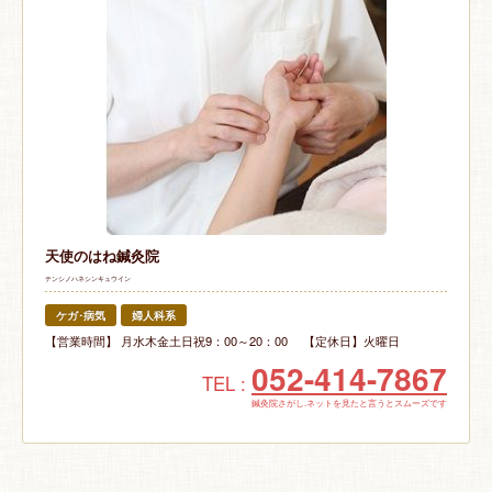
天使のはね鍼灸院
テンシノハネシンキュウイン
ケガ･病気
婦人科系
【営業時間】 月水木金土日祝9：00～20：00 【定休日】火曜日
052-414-7867
TEL :
鍼灸院さがし.ネットを見たと言うとスムーズです