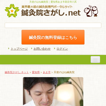
天使のはね鍼灸院｜愛知県あま市甚目寺八尻
鍼灸院の無料登録はこちら
トップページ
お問い合わせ
ログイン
医院検索
鍼灸院さがし.ネット
>
愛知県
>
あま市
> 天使のはね鍼灸院
初めての方へ
よくある質問
ホームケア