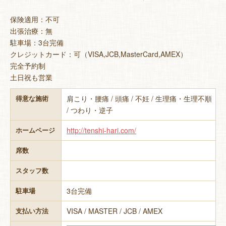
保険適用：不可
出張治療：無
駐車場：3台完備
クレジットカード：可（VISA,JCB,MasterCard,AMEX）
完全予約制
土日祝も営業
肩こり・腰痛 / 頭痛 / 不妊 / 生理痛・生理不順
得意な施術
/ つわり・逆子
http://tenshi-hari.com/
ホームページ
席数
スタッフ数
3台完備
駐車場
VISA / MASTER / JCB / AMEX
支払い方法