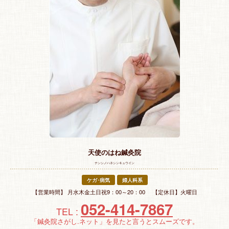
特 集
お悩み解決！
天使のはね鍼灸院
テンシノハネシンキュウイン
ケガ･病気
婦人科系
【営業時間】 月水木金土日祝9：00～20：00 【定休日】火曜日
052-414-7867
TEL :
「鍼灸院さがし.ネット」を見たと言うとスムーズです。