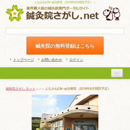
よなみねLife up治療院（2018年6月開院予定）｜
鍼灸院の無料登録はこちら
トップページ
お問い合わせ
ログイン
医院検索
鍼灸院さがし.ネット
>
>
> よなみねLife up治療院（2018年6月開院予定）
初めての方へ
よくある質問
ホームケア