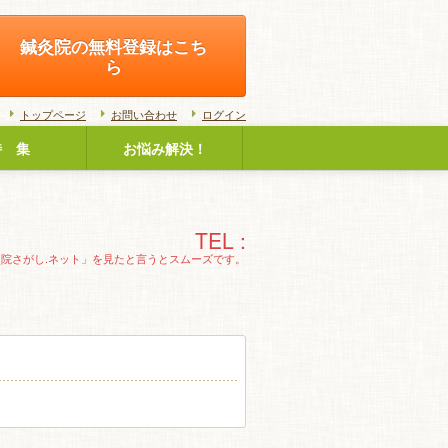
鍼灸院の無料登録はこち
ら
トップページ
お問い合わせ
ログイン
特 集
お悩み解決！
TEL :
灸院さがし.ネット」を見たと言うとスムーズです。