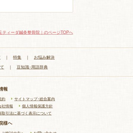
丘ティーダ鍼灸整骨院｜のページTOPへ
ア
｜
特集
｜
お悩み解決
いて
｜
豆知識･用語辞典
情報
規約
サイトマップ･総合案内
会社情報
個人情報保護方針
商取引法に基づく表示について
院様へ
をご検討の方へ
お問い合わせ