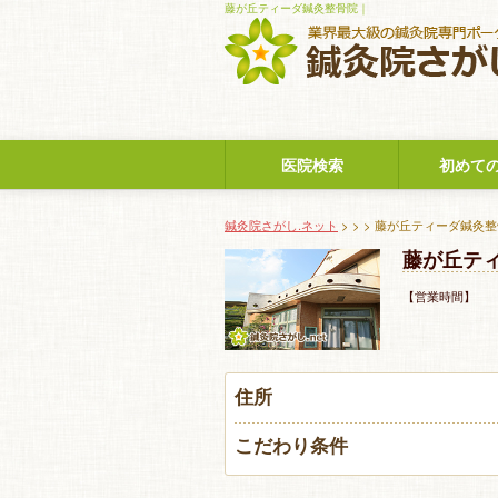
藤が丘ティーダ鍼灸整骨院｜
医院検索
初めて
鍼灸院さがし.ネット
>
>
> 藤が丘ティーダ鍼灸
藤が丘テ
【営業時間】 
住所
こだわり条件