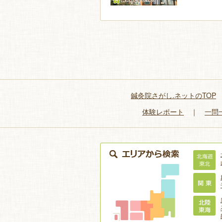
鍼灸院さがし.ネットのTOP
体験レポート
｜
一問