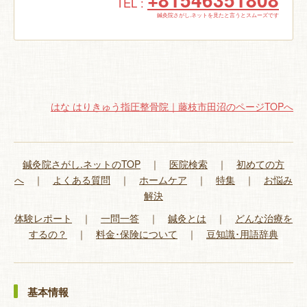
TEL :
鍼灸院さがし.ネットを見たと言うとスムーズです
はな はりきゅう指圧整骨院｜藤枝市田沼のページTOPへ
鍼灸院さがし.ネットのTOP
｜
医院検索
｜
初めての方
へ
｜
よくある質問
｜
ホームケア
｜
特集
｜
お悩み
解決
体験レポート
｜
一問一答
｜
鍼灸とは
｜
どんな治療を
するの？
｜
料金･保険について
｜
豆知識･用語辞典
基本情報