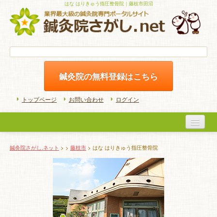
はな はりきゅう指圧整骨院｜藤枝市田沼
鍼灸院の無料登録はこちら
トップページ
お問い合わせ
ログイン
医院検索
鍼灸院さがし.ネット
>
>
藤枝市
> はな はりきゅう指圧整骨院
初めての方へ
よくある質問
ホームケア