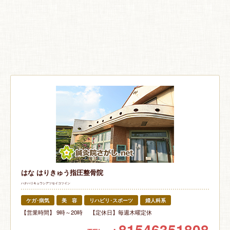
はな はりきゅう指圧整骨院
ハナハリキュウシアツセイコツイン
ケガ･病気
美 容
リハビリ･スポーツ
婦人科系
【営業時間】 9時～20時 【定休日】毎週木曜定休
+81546351808