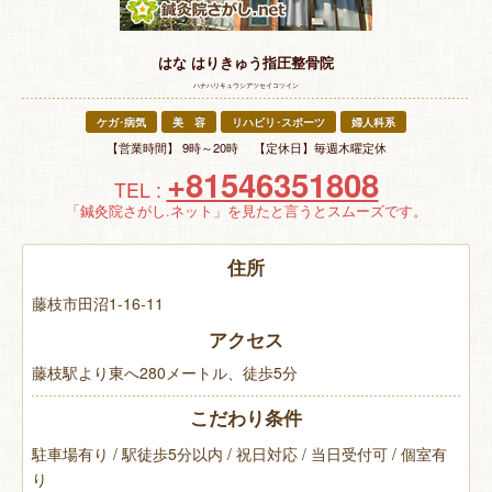
特 集
はな はりきゅう指圧整骨院
お悩み解決！
ハナハリキュウシアツセイコツイン
ケガ･病気
美 容
リハビリ･スポーツ
婦人科系
【営業時間】 9時～20時 【定休日】毎週木曜定休
+81546351808
TEL :
「鍼灸院さがし.ネット」を見たと言うとスムーズです。
住所
藤枝市田沼1-16-11
アクセス
藤枝駅より東へ280メートル、徒歩5分
こだわり条件
駐車場有り / 駅徒歩5分以内 / 祝日対応 / 当日受付可 / 個室有
り