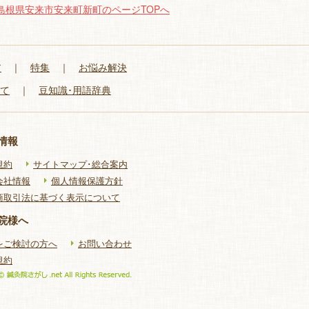
島根県安来市安来町新町のページTOPへ
ア
｜
特集
｜
お悩み解決
いて
｜
豆知識･用語辞典
情報
規約
サイトマップ･総合案内
会社情報
個人情報保護方針
商取引法に基づく表示について
院様へ
をご検討の方へ
お問い合わせ
規約