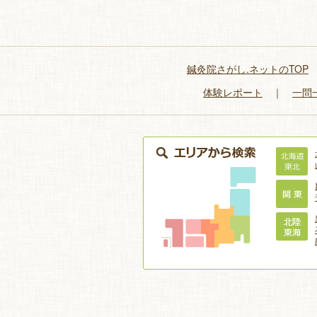
鍼灸院さがし.ネットのTOP
体験レポート
｜
一問