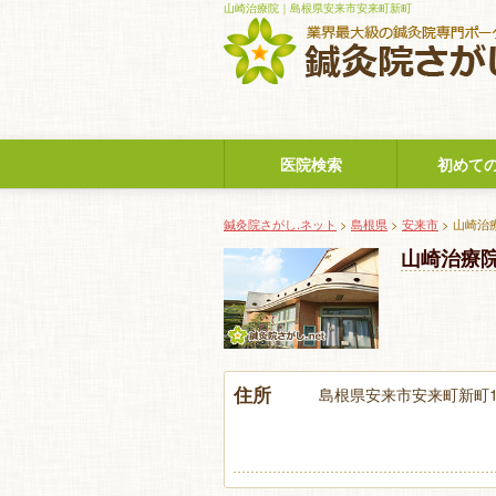
山崎治療院｜島根県安来市安来町新町
医院検索
初めて
鍼灸院さがし.ネット
>
島根県
>
安来市
> 山崎治
山崎治療
住所
島根県安来市安来町新町1