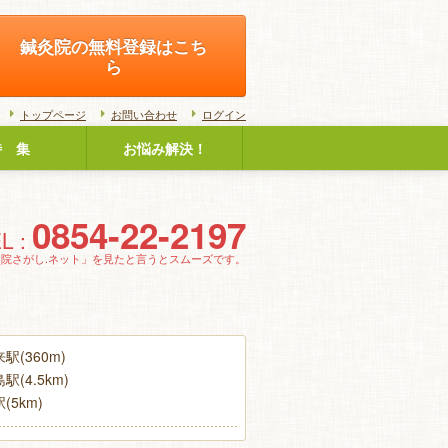
鍼灸院の無料登録はこち
ら
トップページ
お問い合わせ
ログイン
特 集
お悩み解決！
0854-22-2197
L :
灸院さがし.ネット」を見たと言うとスムーズです。
駅(360m)
(4.5km)
(5km)