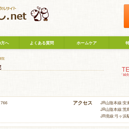
の方へ
よくある質問
ホームケア
療院
院
TE
「鍼
アクセス
766
JR山陰本線:安来
JR山陰本線:荒島駅
JR境線:弓ヶ浜駅