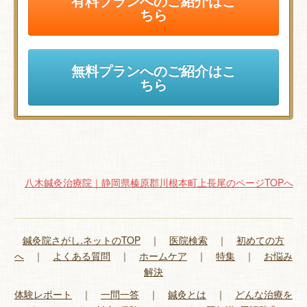
有料プランへのご紹介はこ
ちら
無料プランへのご紹介はこ
ちら
八木鍼灸治療院｜静岡県榛原郡川根本町上長尾のページTOPへ
鍼灸院さがし.ネットのTOP
｜
医院検索
｜
初めての方
へ
｜
よくある質問
｜
ホームケア
｜
特集
｜
お悩み
解決
体験レポート
｜
一問一答
｜
鍼灸とは
｜
どんな治療を