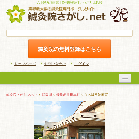
八木鍼灸治療院｜静岡県榛原郡川根本町上長尾
鍼灸院の無料登録はこちら
トップページ
お問い合わせ
ログイン
医院検索
鍼灸院さがし.ネット
>
静岡県
>
榛原郡川根本町
> 八木鍼灸治療院
初めての方へ
よくある質問
ホームケア