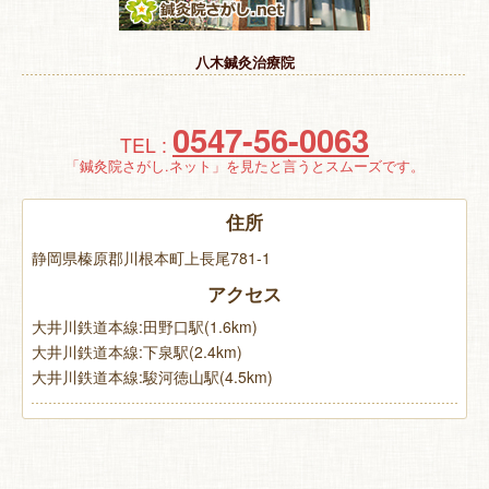
特 集
八木鍼灸治療院
お悩み解決！
0547-56-0063
TEL :
「鍼灸院さがし.ネット」を見たと言うとスムーズです。
住所
静岡県榛原郡川根本町上長尾781-1
アクセス
大井川鉄道本線:田野口駅(1.6km)
大井川鉄道本線:下泉駅(2.4km)
大井川鉄道本線:駿河徳山駅(4.5km)