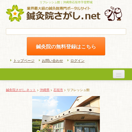
リフレッシュ館｜沖縄県石垣市字登野城
鍼灸院の無料登録はこちら
トップページ
お問い合わせ
ログイン
医院検索
鍼灸院さがし.ネット
>
沖縄県
>
石垣市
> リフレッシュ館
初めての方へ
よくある質問
ホームケア