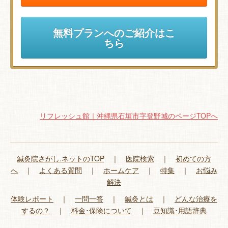
無料プランへのご紹介はこ
ちら
リフレッシュ館｜沖縄県石垣市字登野城のページTOPへ
鍼灸院さがし.ネットのTOP
｜
医院検索
｜
初めての方
へ
｜
よくある質問
｜
ホームケア
｜
特集
｜
お悩み
解決
体験レポート
｜
一問一答
｜
鍼灸とは
｜
どんな治療を
するの？
｜
料金･保険について
｜
豆知識･用語辞典