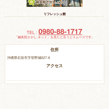
特 集
リフレッシュ館
お悩み解決！
0980-88-1717
TEL :
「鍼灸院さがし.ネット」を見たと言うとスムーズです。
住所
沖縄県石垣市字登野城627-6
アクセス