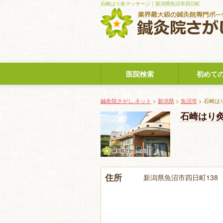
石崎はり灸マッサージ｜新潟県魚沼市四日町
医院検索
初めて
鍼灸院さがし.ネット
>
新潟県
>
魚沼市
> 石崎は
石崎はり
住所
新潟県魚沼市四日町138