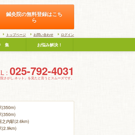
鍼灸院の無料登録はこち
ら
トップページ
お問い合わせ
ログイン
特 集
お悩み解決！
025-792-4031
L :
灸院さがし.ネット」を見たと言うとスムーズです。
(350m)
(350m)
之内駅(2.6km)
2.9km)