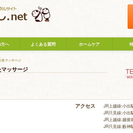
の方へ
よくある質問
ホームケア
り灸マッサージ
灸マッサージ
TE
「鍼
アクセス
JR上越線:小出駅
JR只見線:小出駅
JR上越線:越後堀
JR只見線:藪神駅(