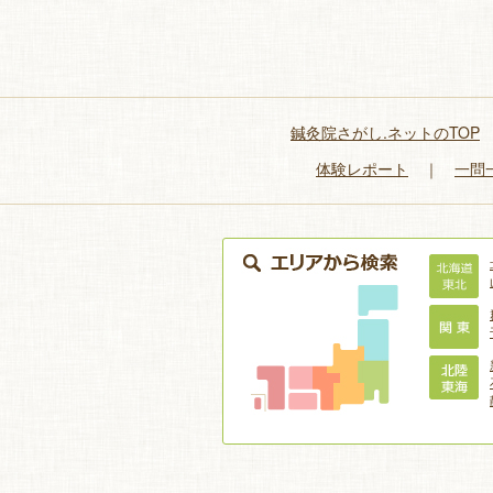
鍼灸院さがし.ネットのTOP
体験レポート
｜
一問