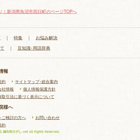
ジ｜新潟県魚沼市四日町のページTOPへ
ア
｜
特集
｜
お悩み解決
いて
｜
豆知識･用語辞典
情報
規約
サイトマップ･総合案内
会社情報
個人情報保護方針
商取引法に基づく表示について
院様へ
をご検討の方へ
お問い合わせ
規約