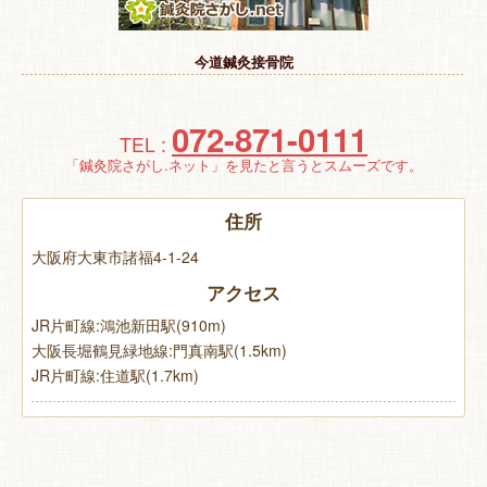
特 集
今道鍼灸接骨院
お悩み解決！
072-871-0111
TEL :
「鍼灸院さがし.ネット」を見たと言うとスムーズです。
住所
大阪府大東市諸福4-1-24
アクセス
JR片町線:鴻池新田駅(910m)
大阪長堀鶴見緑地線:門真南駅(1.5km)
JR片町線:住道駅(1.7km)