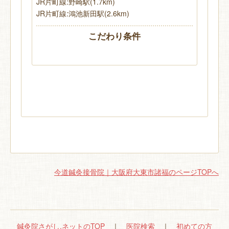
JR片町線:野崎駅(1.7km)
JR片町線:鴻池新田駅(2.6km)
こだわり条件
今道鍼灸接骨院｜大阪府大東市諸福のページTOPへ
鍼灸院さがし.ネットのTOP
｜
医院検索
｜
初めての方