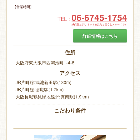
【営業時間】
06-6745-1754
TEL :
鍼灸院さがし.ネットを見たと言うとスムーズです
詳細情報はこちら
住所
大阪府東大阪市西鴻池町1-4-8
アクセス
JR片町線:鴻池新田駅(130m)
JR片町線:徳庵駅(1.7km)
大阪長堀鶴見緑地線:門真南駅(1.9km)
こだわり条件