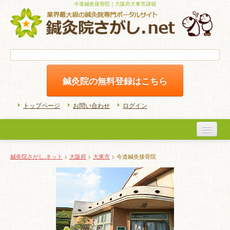
今道鍼灸接骨院｜大阪府大東市諸福
鍼灸院の無料登録はこちら
トップページ
お問い合わせ
ログイン
医院検索
鍼灸院さがし.ネット
>
大阪府
>
大東市
> 今道鍼灸接骨院
初めての方へ
よくある質問
ホームケア