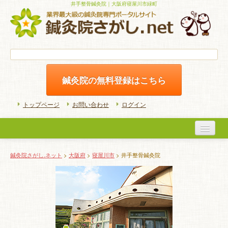
井手整骨鍼灸院｜大阪府寝屋川市緑町
鍼灸院の無料登録はこちら
トップページ
お問い合わせ
ログイン
医院検索
鍼灸院さがし.ネット
>
大阪府
>
寝屋川市
> 井手整骨鍼灸院
初めての方へ
よくある質問
ホームケア