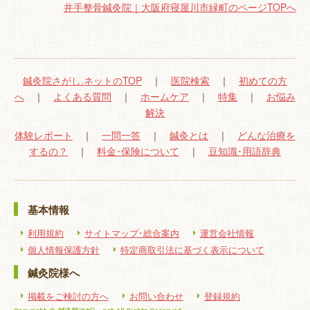
井手整骨鍼灸院｜大阪府寝屋川市緑町のページTOPへ
鍼灸院さがし.ネットのTOP
｜
医院検索
｜
初めての方
へ
｜
よくある質問
｜
ホームケア
｜
特集
｜
お悩み
解決
体験レポート
｜
一問一答
｜
鍼灸とは
｜
どんな治療を
するの？
｜
料金･保険について
｜
豆知識･用語辞典
基本情報
利用規約
サイトマップ･総合案内
運営会社情報
個人情報保護方針
特定商取引法に基づく表示について
鍼灸院様へ
掲載をご検討の方へ
お問い合わせ
登録規約