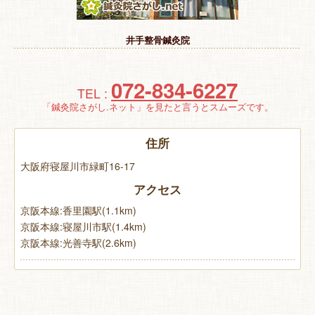
特 集
井手整骨鍼灸院
お悩み解決！
072-834-6227
TEL :
「鍼灸院さがし.ネット」を見たと言うとスムーズです。
住所
大阪府寝屋川市緑町16-17
アクセス
京阪本線:香里園駅(1.1km)
京阪本線:寝屋川市駅(1.4km)
京阪本線:光善寺駅(2.6km)